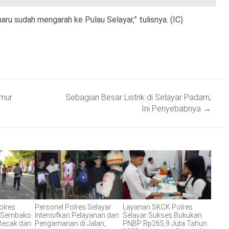
aru sudah mengarah ke Pulau Selayar,” tulisnya. (IC)
imur
Sebagian Besar Listrik di Selayar Padam,
Ini Penyebabnya
→
olres
Personel Polres Selayar
Layanan SKCK Polres
n Sembako
Intensifkan Pelayanan dan
Selayar Sukses Bukukan
Becak dan
Pengamanan di Jalan,
PNBP Rp265,9 Juta Tahun