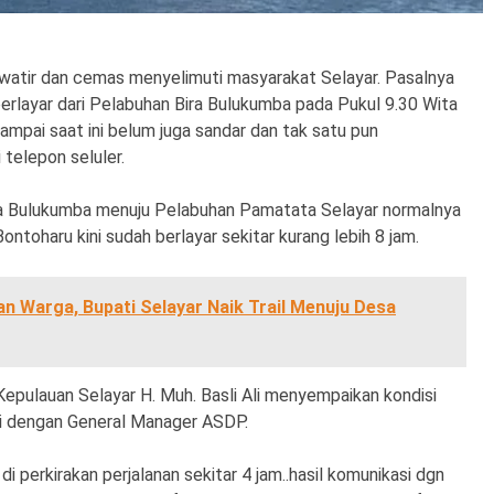
watir dan cemas menyelimuti masyarakat Selayar. Pasalnya
rlayar dari Pelabuhan Bira Bulukumba pada Pukul 9.30 Wita
mpai saat ini belum juga sandar dan tak satu pun
telepon seluler.
ira Bulukumba menuju Pelabuhan Pamatata Selayar normalnya
ntoharu kini sudah berlayar sekitar kurang lebih 8 jam.
an Warga, Bupati Selayar Naik Trail Menuju Desa
 Kepulauan Selayar H. Muh. Basli Ali menyempaikan kondisi
si dengan General Manager ASDP.
 perkirakan perjalanan sekitar 4 jam..hasil komunikasi dgn