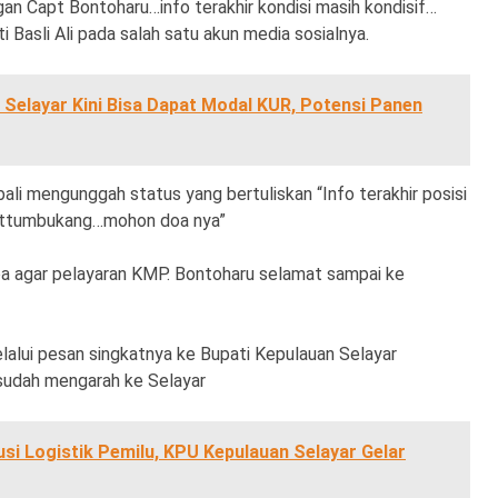
n Capt Bontoharu…info terakhir kondisi masih kondisif…
 Basli Ali pada salah satu akun media sosialnya.
 Selayar Kini Bisa Dapat Modal KUR, Potensi Panen
li mengunggah status yang bertuliskan “Info terakhir posisi
Pattumbukang…mohon doa nya”
a agar pelayaran KMP. Bontoharu selamat sampai ke
lui pesan singkatnya ke Bupati Kepulauan Selayar
sudah mengarah ke Selayar
usi Logistik Pemilu, KPU Kepulauan Selayar Gelar