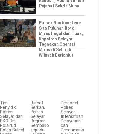
Kendari, Hakim Vonis 3
Pejabat Sekda Muna
Polsek Bontomatene
Sita Puluhan Botol
Miras Ilegal dan Tuak,
Kapolres Selayar
Tegaskan Operasi
Miras di Seluruh
Wilayah Berlanjut
Tim
Jumat
Personel
Penyidik
Berkah,
Polres
Polres
Polres
Selayar
Selayar dan
Selayar
Intensifkan
BKO Dit
Bagikan
Pelayanan
Polairud
Sembako
dan
Polda Sulsel
kepada
Pengamana