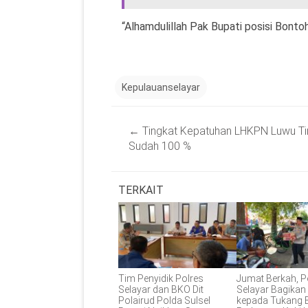
“Alhamdulillah Pak Bupati posisi Bontoh
Kepulauanselayar
Post
←
Tingkat Kepatuhan LHKPN Luwu T
navigation
Sudah 100 %
TERKAIT
Tim Penyidik Polres
Jumat Berkah, P
Selayar dan BKO Dit
Selayar Bagika
Polairud Polda Sulsel
kepada Tukang 