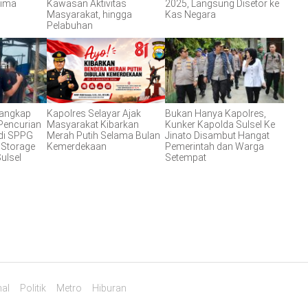
Lima
Kawasan Aktivitas
2025, Langsung Disetor ke
Masyarakat, hingga
Kas Negara
Pelabuhan
Tangkap
Kapolres Selayar Ajak
Bukan Hanya Kapolres,
Pencurian
Masyarakat Kibarkan
Kunker Kapolda Sulsel Ke
di SPPG
Merah Putih Selama Bulan
Jinato Disambut Hangat
 Storage
Kemerdekaan
Pemerintah dan Warga
ulsel
Setempat
al
Politik
Metro
Hiburan