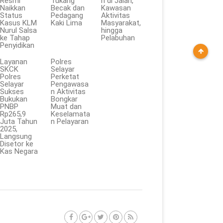
Resmi
Tukang
n di Jalan,
Naikkan
Becak dan
Kawasan
Status
Pedagang
Aktivitas
Kasus KLM
Kaki Lima
Masyarakat,
Nurul Salsa
hingga
ke Tahap
Pelabuhan
Penyidikan
Layanan
Polres
SKCK
Selayar
Polres
Perketat
Selayar
Pengawasa
Sukses
n Aktivitas
Bukukan
Bongkar
PNBP
Muat dan
Rp265,9
Keselamata
Juta Tahun
n Pelayaran
2025,
Langsung
Disetor ke
Kas Negara