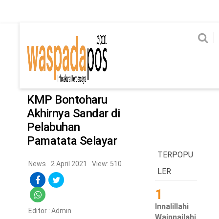
Home
News
Home
News
Ekonomi
Hukum & Kriminal
Politik
Metro
Hi
Ekonomi
Hukum & Kriminal
Home
/
News
Politik
Metro
KMP Bontoharu
Akhirnya Sandar di
Hiburan
Pendidikan
Pelabuhan
Edukasi
Tekno
Pamatata Selayar
TERPOPU
Chanel
News
2 April 2021
View: 510
Home
LER
1
News
Innalillahi
Editor :
Admin
Ekonomi
Wainnailahi