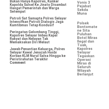
Bukan Hanya Kapolres, Kunker
Vonis 3
Kapolda Sulsel Ke Jinato Disambut
Pejabat
Hangat Pemerintah dan Warga
Sekda
Setempat
Muna
Patroli Sat Samapta Polres Selayar
Intensifkan Patroli Dialogis Jaga
Polsek
Kamtibmas Tetap Kondusif
Bontomate
ne Sita
Peringatan Gelombang Tinggi,
Puluhan
Kapolres Selayar Imbau Kapal
Botol Miras
Rakyat dan Nelayan Tak
Ilegal dan
Memaksakan Diri Melaut
Tuak,
Kapolres
Jawab Penantian Keluarga, Polres
Selayar
Selayar Kawal Jenazah Hasbi
Korban KLM Nurul Salsa Hingga ke
Tegaskan
Peristirahatan Terakhir
Operasi
Comment
Miras di
Seluruh
Wilayah
Berlanjut