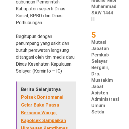
Maulid Nabi
gabungan Pemerintah
Muhammad
Kabupaten seperti Dinas
SAW 1444
Sosial, BPBD dan Dinas
H
Perhubungan.
5
Begitupun dengan
Mutasi
penumpang yang sakit dan
Jabatan
butuh perawatan langsung
Pemkab
ditangani oleh tim medis daru
Selayar
Dinas Kesehatan Kepulauan
Bergulir,
Selayar. (Kominfo – IC)
Drs.
Mustakim
Jabat
Berita Selanjutnya
Asisten
Polsek Bontomanai
Administrasi
Gelar Buka Puasa
Umum
Setda
Bersama Warga,
Kapolsek Sampaikan
Himbauan Kamtibmas