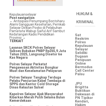
HUKUM &
Kepulauanselayar
Post navigation
←
Antisipasi Penumpang Bontoharu
KRIMINAL
Alami Gangguan Kesehatan, Pemkab
Selayar Dirikan Posko di Pelabuhan
Pamatata
Wabup Saiful Arif Sambut
Kedatangan Kadis Pendidikan
Sat
Provinsi
→
Reskrim
TERKAIT
Polres
Kepulauan
Layanan SKCK Polres Selayar
Selayar
Sukses Bukukan PNBP Rp265,9 Juta
Selidiki
Tahun 2025, Langsung Disetor ke
Dugaan
Kas Negara
Penipuan
Online
Polres Selayar Perketat
Bermodus
Pengawasan Aktivitas Bongkar
Call Center
Muat dan Keselamatan Pelayaran
Palsu
Polres Selayar Tangkap Terduga
Pelaku Pencurian Kabel Tembaga di
JPU
SPPG dan Kantor Cold Storage
Brigitta
Dinas Kelautan Sulsel
Buktikan
Kapolres Selayar Ajak Masyarakat
Dakwaan di
Kibarkan Merah Putih Selama Bulan
PN Tipikor
Kemerdekaan
Kendari,
Hakim