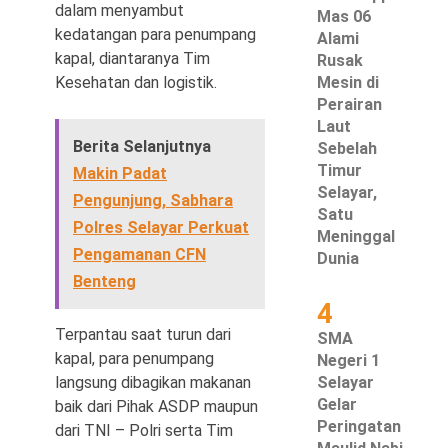
dalam menyambut
Mas 06
kedatangan para penumpang
Alami
kapal, diantaranya Tim
Rusak
Kesehatan dan logistik.
Mesin di
©
Perairan
Copyright
Laut
2026
Waspada
Berita Selanjutnya
Sebelah
Pos
·
Timur
Makin Padat
Theme
Selayar,
by
Pengunjung, Sabhara
HWD
Satu
Polres Selayar Perkuat
Meninggal
Pengamanan CFN
Dunia
Benteng
4
Terpantau saat turun dari
SMA
kapal, para penumpang
Negeri 1
langsung dibagikan makanan
Selayar
Gelar
baik dari Pihak ASDP maupun
Peringatan
dari TNI – Polri serta Tim