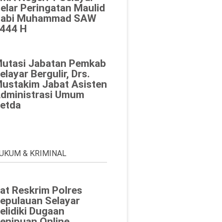
elar Peringatan Maulid
abi Muhammad SAW
444 H
utasi Jabatan Pemkab
elayar Bergulir, Drs.
ustakim Jabat Asisten
dministrasi Umum
etda
UKUM & KRIMINAL
at Reskrim Polres
epulauan Selayar
elidiki Dugaan
enipuan Online