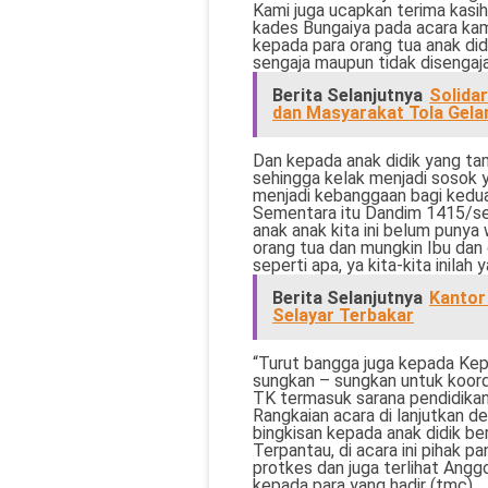
Kami juga ucapkan terima kasi
kades Bungaiya pada acara ka
kepada para orang tua anak didi
sengaja maupun tidak disengaj
Berita Selanjutnya
Solida
dan Masyarakat Tola Gela
Dan kepada anak didik yang ta
sehingga kelak menjadi sosok 
menjadi kebanggaan bagi kedua
Sementara itu Dandim 1415/se
anak anak kita ini belum punya
orang tua dan mungkin Ibu dan
seperti apa, ya kita-kita inilah
Berita Selanjutnya
Kantor
Selayar Terbakar
“Turut bangga juga kepada Ke
sungkan – sungkan untuk koor
TK termasuk sarana pendidikann
Rangkaian acara di lanjutkan d
bingkisan kepada anak didik ber
Terpantau, di acara ini pihak
protkes dan juga terlihat An
kepada para yang hadir (tmc)