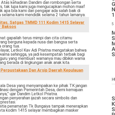
h Atas kehadiran Dandim dan rombongan serta
G
mi, tak lupa kami juga mengucapkan mohon maaf
N
k apa bila kami dari pengajar ada salah baik di
1
a selama kami mendidik selama 2 tahun lamanya.
ritas, Satgas TMMD 111 Kodim 1415 Selayar
5
r Baksos
M
S
mat gapailah terus mimpi dan cita citamu
yang berguna kepada nusa dan bangsa serta
M
 orang tua.
A
layar, Letkol Kav Adi Priatna mengatakan bahwa
S
 warna sehingga, ya jadi kesempatan terbaik bagi
 guru yang membuat warnanya mau dibikin warna
 yang berada di lingkungan anak anak kita.
 Perpustakaan Dan Arsip Daerah Kepulauan
H
pala Desa yang menyampaikan ke pihak TK jangan
dinasi dengan Pemerintah Desa, demi kemajuan
ya,” ujar Dandim Letkol Priatna.
engan penyerahan ijazah secara simbolis dan
S
prestasi.
K
 panitia penamatan Tk Bungaiya tampak menerapkan
S
ggota kodim 1415 selayar membagikan masker
P