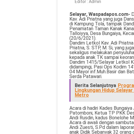
Editor :
Admin
Selayar, Waspadapos.com-
D
Kav. Adi Priatna yang juga 
di Kampung Tola, tampak Dand
Penamatan Taman Kanak Kanak 
Talloiyya, Desa Bungaiya, Kec
(20/6/2021).
Dandim Letkol Kav. Adi Priatna 
Priatna, S. STP, M. Si, yang ju
sekaligus melakukan penyulu
kepada anak TK sampai keorang
Dandim 1415/Selayar Letkol Ka
didampingi, Pasi Ops Kodim 141
04 Mayor inf.Muh.Basir dan Bat
Serda Patawari.
Berita Selanjutnya
Program
Lingkungan Hidup Selayar 
Metro
Acara di hadiri Kades Bungaiya
Patomboni, Ketua TP PKK Desa
Andi Rusdin, kadus Bonelohe M
Acara di awali dengan sambuta
Andi Zuesti, S.Pd dalam lapo
anak Didik Sebanyak 32 orang 