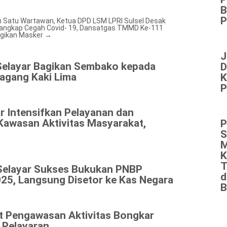
B
P
Satu Wartawan, Ketua DPD LSM LPRI Sulsel Desak
tangkap
Cegah Covid- 19, Dansatgas TMMD Ke-111
agikan Masker
→
J
Selayar Bagikan Sembako kepada
D
agang Kaki Lima
K
P
r Intensifkan Pelayanan dan
Kawasan Aktivitas Masyarakat,
P
S
M
K
T
Selayar Sukses Bukukan PNBP
d
25, Langsung Disetor ke Kas Negara
B
at Pengawasan Aktivitas Bongkar
 Pelayaran