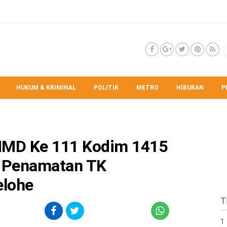
HUKUM & KRIMINAL
POLITIK
METRO
HIBURAN
P
MD Ke 111 Kodim 1415
i Penamatan TK
elohe
T
1