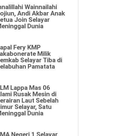
nnalillahi Wainnailahi
ojiun, Andi Akbar Anak
etua Join Selayar
eninggal Dunia
apal Fery KMP
akabonerate Milik
emkab Selayar Tiba di
elabuhan Pamatata
LM Lappa Mas 06
lami Rusak Mesin di
erairan Laut Sebelah
imur Selayar, Satu
eninggal Dunia
MA Negeri 1 Selayar