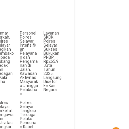
umat
Personel
Layanan
erkah,
Polres
SKCK
olres
Selayar
Polres
elayar
Intensifk
Selayar
agikan
an
Sukses
embako
Pelayana
Bukukan
epada
n dan
PNBP
ukang
Pengama
Rp265,9
ecak
nan di
Juta
an
Jalan,
Tahun
edagan
Kawasan
2025,
Kaki
Aktivitas
Langsung
ima
Masyarak
Disetor
at, hingga
ke Kas
Pelabuha
Negara
n
olres
Polres
elayar
Selayar
erketat
Tangkap
engawa
Terduga
an
Pelaku
tivitas
Pencuria
ongkar
n Kabel