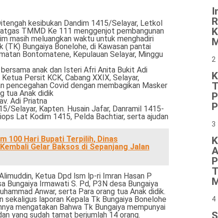
I
R
itengah kesibukan Dandim 1415/Selayar, Letkol
K
Dansatgas TMMD Ke 111 menggenjot pembangunan
im masih meluangkan waktu untuk menghadiri
M
(TK) Bungaiya Bonelohe, di Kawasan pantai
amatan Bontomatene, Kepulauan Selayar, Minggu
2
bersama anak dan Isteri Afri Anita Bukit Adi
K
ga Ketua Persit KCK, Cabang XXIX, Selayar,
T
han pencegahan Covid dengan membagikan Masker
 tua Anak didik
P
v. Adi Priatna
P
5/Selayar, Kapten. Husain Jafar, Danramil 1415-
iops Lat Kodim 1415, Pelda Bachtiar, serta ajudan
3
 100 Hari Bupati Terpilih, Dinas
K
Kembali Gelar Baksos di Sepanjang Jalan
A
P
T
 Alimuddin, Ketua Dpd lsm lp-ri Imran Hasan P
M
 Bungaiya Irmawati S. Pd, P3N desa Bungaiya
uhammad Anwar, serta Para orang tua Anak didik.
n sekaligus laporan Kepala Tk Bungaiya Bonelohe
4
rannya mengatakan Bahwa Tk Bungaiya mempunyai
S
dan yang sudah tamat berjumlah 14 orang.