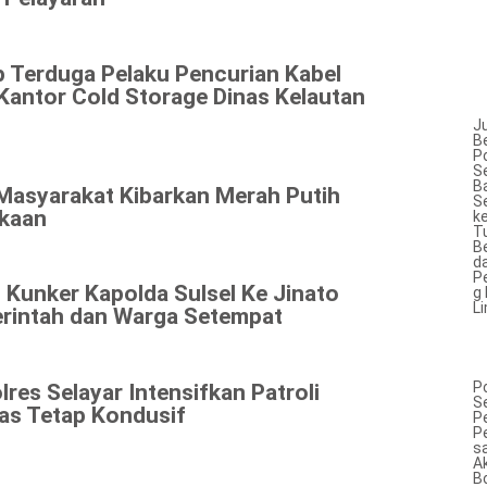
p Terduga Pelaku Pencurian Kabel
antor Cold Storage Dinas Kelautan
J
B
P
S
B
 Masyarakat Kibarkan Merah Putih
S
kaan
k
T
B
d
P
 Kunker Kapolda Sulsel Ke Jinato
g 
L
rintah dan Warga Setempat
P
lres Selayar Intensifkan Patroli
S
as Tetap Kondusif
P
P
s
Ak
B