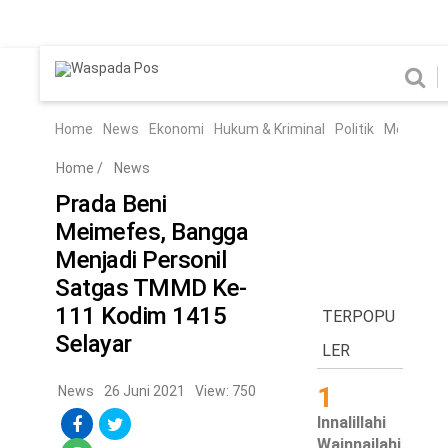
Home
News
Home
News
Ekonomi
Hukum & Kriminal
Politik
Metro
Hi
Ekonomi
Hukum & Kriminal
Home
/
News
Politik
Metro
Prada Beni
Meimefes, Bangga
Hiburan
Pendidikan
Menjadi Personil
Edukasi
Tekno
Satgas TMMD Ke-
111 Kodim 1415
TERPOPU
Chanel
Selayar
Home
LER
1
News
26 Juni 2021
View: 750
News
Innalillahi
Ekonomi
Wainnailahi