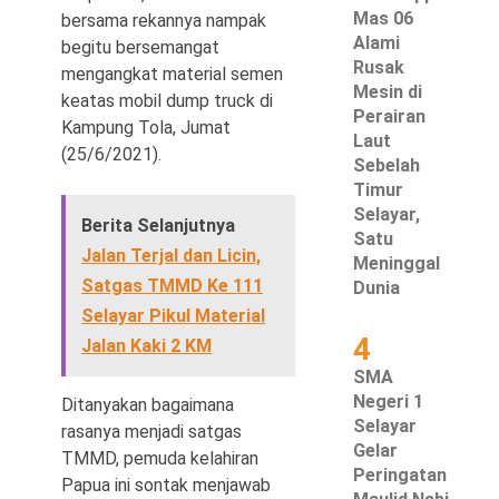
Mas 06
bersama rekannya nampak
Alami
begitu bersemangat
Rusak
mengangkat material semen
Mesin di
keatas mobil dump truck di
©
Perairan
Copyright
Kampung Tola, Jumat
Laut
2026
(25/6/2021).
Waspada
Sebelah
Pos
·
Timur
Theme
Selayar,
by
Berita Selanjutnya
HWD
Satu
Jalan Terjal dan Licin,
Meninggal
Satgas TMMD Ke 111
Dunia
Selayar Pikul Material
4
Jalan Kaki 2 KM
SMA
Negeri 1
Ditanyakan bagaimana
Selayar
rasanya menjadi satgas
Gelar
TMMD, pemuda kelahiran
Peringatan
Papua ini sontak menjawab