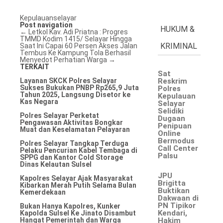
Kepulauanselayar
Post navigation
HUKUM &
←
Letkol Kav. Adi Priatna : Progres
TMMD Kodim 1415/ Selayar Hingga
KRIMINAL
Saat Ini Capai 60 Persen
Akses Jalan
Tembus Ke Kampung Tola Berhasil
Menyedot Perhatian Warga
→
TERKAIT
Sat
Layanan SKCK Polres Selayar
Reskrim
Sukses Bukukan PNBP Rp265,9 Juta
Polres
Tahun 2025, Langsung Disetor ke
Kepulauan
Kas Negara
Selayar
Selidiki
Polres Selayar Perketat
Dugaan
Pengawasan Aktivitas Bongkar
Penipuan
Muat dan Keselamatan Pelayaran
Online
Bermodus
Polres Selayar Tangkap Terduga
Call Center
Pelaku Pencurian Kabel Tembaga di
Palsu
SPPG dan Kantor Cold Storage
Dinas Kelautan Sulsel
JPU
Kapolres Selayar Ajak Masyarakat
Brigitta
Kibarkan Merah Putih Selama Bulan
Buktikan
Kemerdekaan
Dakwaan di
PN Tipikor
Bukan Hanya Kapolres, Kunker
Kendari,
Kapolda Sulsel Ke Jinato Disambut
Hangat Pemerintah dan Warga
Hakim