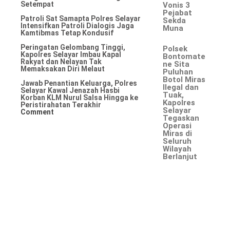
Setempat
Vonis 3
Pejabat
Patroli Sat Samapta Polres Selayar
Sekda
Intensifkan Patroli Dialogis Jaga
Muna
Kamtibmas Tetap Kondusif
Peringatan Gelombang Tinggi,
Polsek
Kapolres Selayar Imbau Kapal
Bontomate
Rakyat dan Nelayan Tak
ne Sita
Memaksakan Diri Melaut
Puluhan
Botol Miras
Jawab Penantian Keluarga, Polres
Ilegal dan
Selayar Kawal Jenazah Hasbi
Tuak,
Korban KLM Nurul Salsa Hingga ke
Kapolres
Peristirahatan Terakhir
Selayar
Comment
Tegaskan
Operasi
Miras di
Seluruh
Wilayah
Berlanjut