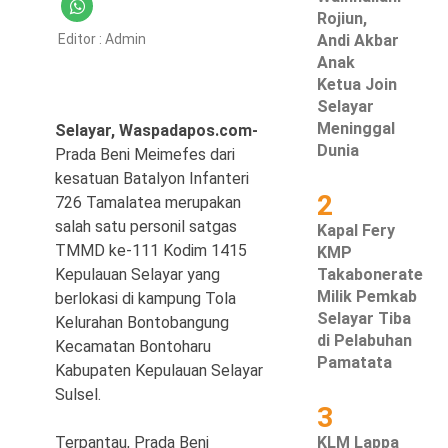
Rojiun,
Hukum & Kriminal
Editor :
Admin
Andi Akbar
Anak
Politik
Ketua Join
Selayar
Metro
Meninggal
Selayar, Waspadapos.com-
Dunia
Prada Beni Meimefes dari
Hiburan
kesatuan Batalyon Infanteri
2
726 Tamalatea merupakan
Pendidikan
salah satu personil satgas
Kapal Fery
TMMD ke-111 Kodim 1415
KMP
Edukasi
Kepulauan Selayar yang
Takabonerate
Milik Pemkab
berlokasi di kampung Tola
Tekno
Selayar Tiba
Kelurahan Bontobangung
di Pelabuhan
Kecamatan Bontoharu
Pamatata
Kabupaten Kepulauan Selayar
Sulsel.
3
Terpantau, Prada Beni
KLM Lappa