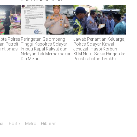
apta Polres
Peringatan Gelombang
Jawab Penantian Keluarga,
an Patroli
Tinggi, Kapolres Selayar
Polres Selayar Kawal
Kamtibmas
Imbau Kapal Rakyat dan
Jenazah Hasbi Korban
Nelayan Tak Memaksakan
KLM Nurul Salsa Hingga ke
Diri Melaut
Peristirahatan Terakhir
al
Politik
Metro
Hiburan