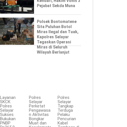
Kendari, Hakim Vonis 3
Pejabat Sekda Muna
Polsek Bontomatene
Sita Puluhan Botol
Miras Ilegal dan Tuak,
Kapolres Selayar
Tegaskan Operasi
Miras di Seluruh
Wilayah Berlanjut
Layanan
Polres
Polres
SKCK
Selayar
Selayar
Polres
Perketat
Tangkap
Selayar
Pengawasa
Terduga
Sukses
n Aktivitas
Pelaku
Bukukan
Bongkar
Pencurian
PNBP
Muat dan
Kabel