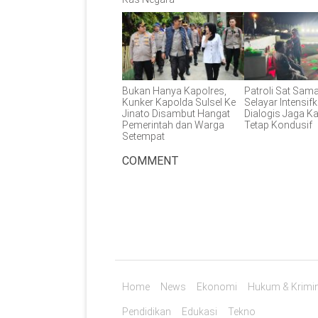
Bukan Hanya Kapolres,
Patroli Sat Sam
Kunker Kapolda Sulsel Ke
Selayar Intensifk
Jinato Disambut Hangat
Dialogis Jaga 
Pemerintah dan Warga
Tetap Kondusif
Setempat
COMMENT
Home
News
Ekonomi
Hukum & Krimin
Pendidikan
Edukasi
Tekno