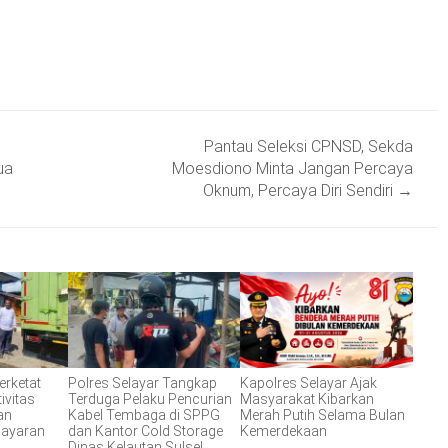
Pantau Seleksi CPNSD, Sekda
ua
Moesdiono Minta Jangan Percaya
Oknum, Percaya Diri Sendiri
→
erketat
Polres Selayar Tangkap
Kapolres Selayar Ajak
ivitas
Terduga Pelaku Pencurian
Masyarakat Kibarkan
an
Kabel Tembaga di SPPG
Merah Putih Selama Bulan
layaran
dan Kantor Cold Storage
Kemerdekaan
Dinas Kelautan Sulsel