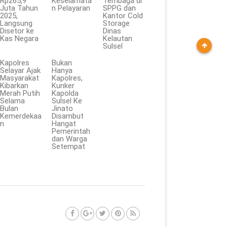
Rp265,9
Keselamata
Tembaga di
Juta Tahun
n Pelayaran
SPPG dan
2025,
Kantor Cold
Langsung
Storage
Disetor ke
Dinas
Kas Negara
Kelautan
Sulsel
Kapolres
Bukan
Selayar Ajak
Hanya
Masyarakat
Kapolres,
Kibarkan
Kunker
Merah Putih
Kapolda
Selama
Sulsel Ke
Bulan
Jinato
Kemerdekaa
Disambut
n
Hangat
Pemerintah
dan Warga
Setempat