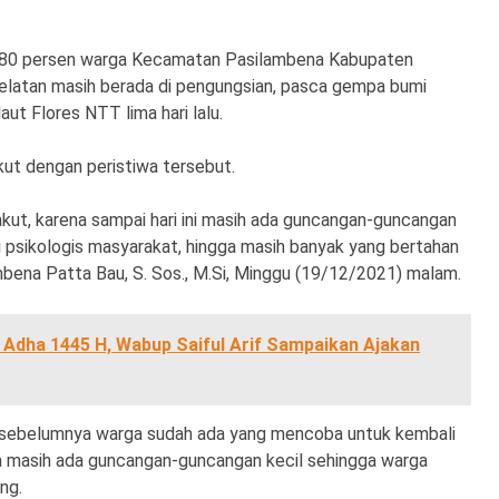
 80 persen warga Kecamatan Pasilambena Kabupaten
Selatan masih berada di pengungsian, pasca gempa bumi
aut Flores NTT lima hari lalu.
ut dengan peristiwa tersebut.
akut, karena sampai hari ini masih ada guncangan-guncangan
 psikologis masyarakat, hingga masih banyak yang bertahan
bena Patta Bau, S. Sos., M.Si, Minggu (19/12/2021) malam.
 Adha 1445 H, Wabup Saiful Arif Sampaikan Ajakan
sebelumnya warga sudah ada yang mencoba untuk kembali
a masih ada guncangan-guncangan kecil sehingga warga
ng.