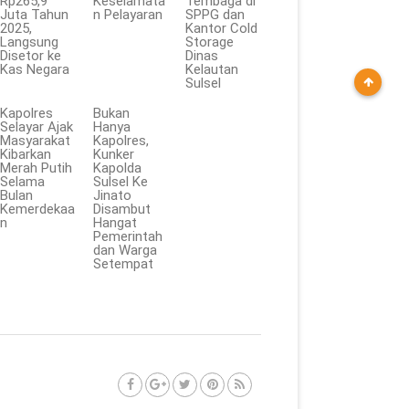
Rp265,9
Keselamata
Tembaga di
Juta Tahun
n Pelayaran
SPPG dan
2025,
Kantor Cold
Langsung
Storage
Disetor ke
Dinas
Kas Negara
Kelautan
Sulsel
Kapolres
Bukan
Selayar Ajak
Hanya
Masyarakat
Kapolres,
Kibarkan
Kunker
Merah Putih
Kapolda
Selama
Sulsel Ke
Bulan
Jinato
Kemerdekaa
Disambut
n
Hangat
Pemerintah
dan Warga
Setempat