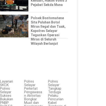
Kendari, Hakim Vonis 3
Pejabat Sekda Muna
Polsek Bontomatene
Sita Puluhan Botol
Miras Ilegal dan Tuak,
Kapolres Selayar
Tegaskan Operasi
Miras di Seluruh
Wilayah Berlanjut
Layanan
Polres
Polres
SKCK
Selayar
Selayar
Polres
Perketat
Tangkap
Selayar
Pengawasa
Terduga
Sukses
n Aktivitas
Pelaku
Bukukan
Bongkar
Pencurian
PNBP
Muat dan
Kabel