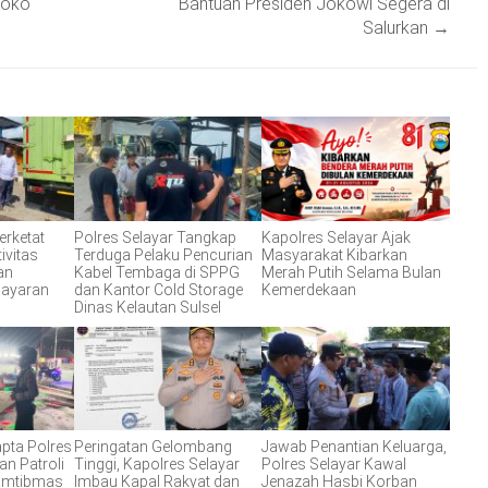
Joko
Bantuan Presiden Jokowi Segera di
Salurkan
→
erketat
Polres Selayar Tangkap
Kapolres Selayar Ajak
ivitas
Terduga Pelaku Pencurian
Masyarakat Kibarkan
an
Kabel Tembaga di SPPG
Merah Putih Selama Bulan
layaran
dan Kantor Cold Storage
Kemerdekaan
Dinas Kelautan Sulsel
apta Polres
Peringatan Gelombang
Jawab Penantian Keluarga,
an Patroli
Tinggi, Kapolres Selayar
Polres Selayar Kawal
Kamtibmas
Imbau Kapal Rakyat dan
Jenazah Hasbi Korban