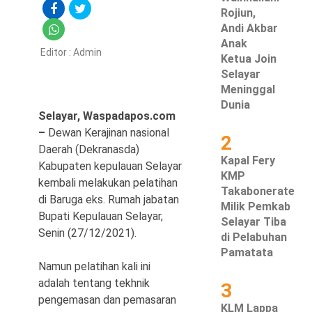
Rojiun,
Hukum & Kriminal
Andi Akbar
Anak
Editor :
Admin
Politik
Ketua Join
Selayar
Metro
Meninggal
Dunia
Selayar, Waspadapos.com
Hiburan
–
Dewan Kerajinan nasional
2
Daerah (Dekranasda)
Pendidikan
Kapal Fery
Kabupaten kepulauan Selayar
KMP
Edukasi
kembali melakukan pelatihan
Takabonerate
di Baruga eks. Rumah jabatan
Milik Pemkab
Tekno
Bupati Kepulauan Selayar,
Selayar Tiba
Senin (27/12/2021).
di Pelabuhan
Pamatata
Namun pelatihan kali ini
adalah tentang tekhnik
3
pengemasan dan pemasaran
KLM Lappa