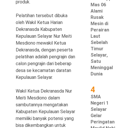
produk.
Mas 06
Alami
Pelatihan tersebut dibuka
Rusak
oleh Wakil Ketua Harian
Mesin di
©
Dekranasda Kabupaten
Perairan
Copyright
Kepulauan Selayar Nur Meiti
Laut
2026
Waspada
Sebelah
Mesdiono mewakil Ketua
Pos
·
Timur
Dekranasda, dengan peserta
Theme
Selayar,
by
pelatihan adalah pengrajin dan
HWD
Satu
calon pengrajin dari beberap
Meninggal
desa se kecamatan daratan
Dunia
Kepulauan Selayar.
4
Wakil Ketua Dekranasda Nur
SMA
Meiti Mesdiono dalam
Negeri 1
sambutannya mengatakan
Selayar
Kabupaten Kepulauan Selayar
Gelar
memiliki banyak potensi yang
Peringatan
bisa dikembangkan untuk