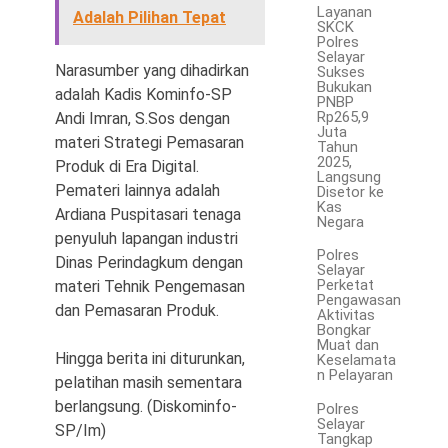
Layanan
Adalah Pilihan Tepat
SKCK
Polres
Selayar
Narasumber yang dihadirkan
Sukses
Bukukan
adalah Kadis Kominfo-SP
PNBP
Rp265,9
Andi Imran, S.Sos dengan
Juta
materi Strategi Pemasaran
Tahun
2025,
Produk di Era Digital.
Langsung
Pemateri lainnya adalah
Disetor ke
Kas
Ardiana Puspitasari tenaga
Negara
penyuluh lapangan industri
Polres
Dinas Perindagkum dengan
Selayar
Perketat
materi Tehnik Pengemasan
Pengawasan
dan Pemasaran Produk.
Aktivitas
Bongkar
Muat dan
Hingga berita ini diturunkan,
Keselamata
n Pelayaran
pelatihan masih sementara
berlangsung. (Diskominfo-
Polres
Selayar
SP/Im)
Tangkap