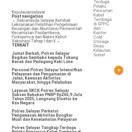
Terduga
Pelaku
Pencurian
Kepulauanselayar
Kabel
Post navigation
Tembaga
←
Dekranasda Selayar Kembali
di SPPG
Laksanakan Pelatihan Pengelolaan
dan
Keuangan dan Akuntansi
Pemerintah
Kantor
Kecamatan Pasilambena,
Forkopimca dan Nakes Kebut
Cold
Vaksinasi Tahap I dan II
→
Storage
TERKAIT
Dinas
Kelautan
Jumat Berkah, Polres Selayar
Sulsel
Bagikan Sembako kepada Tukang
Becak dan Pedagang Kaki Lima
Personel Polres Selayar Intensifkan
Pelayanan dan Pengamanan di
Jalan, Kawasan Aktivitas
Masyarakat, hingga Pelabuhan
Layanan SKCK Polres Selayar
Sukses Bukukan PNBP Rp265,9 Juta
Tahun 2025, Langsung Disetor ke
Kas Negara
Polres Selayar Perketat
Pengawasan Aktivitas Bongkar
Muat dan Keselamatan Pelayaran
Polres Selayar Tangkap Terduga
Pelaku Pencurian Kabel Tembaga di