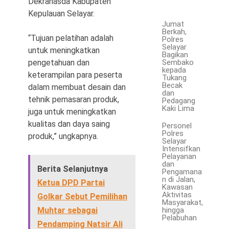
Dekranasda Kabupaten
Kepulauan Selayar.
Jumat
Berkah,
“Tujuan pelatihan adalah
Polres
Selayar
untuk meningkatkan
Bagikan
pengetahuan dan
Sembako
kepada
keterampilan para peserta
Tukang
Becak
dalam membuat desain dan
dan
tehnik pemasaran produk,
Pedagang
Kaki Lima
juga untuk meningkatkan
kualitas dan daya saing
Personel
Polres
produk,” ungkapnya.
Selayar
Intensifkan
Pelayanan
dan
Berita Selanjutnya
Pengamana
n di Jalan,
Ketua DPD Partai
Kawasan
Aktivitas
Golkar Sebut Pemilihan
Masyarakat,
hingga
Muhtar sebagai
Pelabuhan
Pendamping Natsir Ali