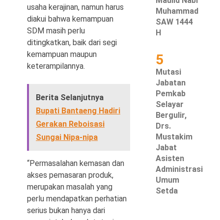
Maulid Nabi
usaha kerajinan, namun harus
Muhammad
diakui bahwa kemampuan
SAW 1444
SDM masih perlu
H
ditingkatkan, baik dari segi
kemampuan maupun
5
keterampilannya.
Mutasi
Jabatan
Pemkab
Berita Selanjutnya
Selayar
Bupati Bantaeng Hadiri
Bergulir,
Gerakan Reboisasi
Drs.
Mustakim
Sungai Nipa-nipa
Jabat
Asisten
“Permasalahan kemasan dan
Administrasi
akses pemasaran produk,
Umum
merupakan masalah yang
Setda
perlu mendapatkan perhatian
serius bukan hanya dari