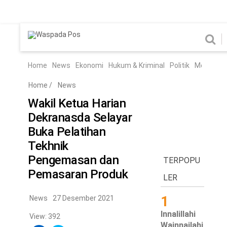
Home
News
Home
News
Ekonomi
Hukum & Kriminal
Politik
Metro
Hi
Ekonomi
Hukum & Kriminal
Home
/
News
Politik
Metro
Wakil Ketua Harian
Dekranasda Selayar
Hiburan
Pendidikan
Buka Pelatihan
Edukasi
Tekno
Tekhnik
Pengemasan dan
TERPOPU
Chanel
Pemasaran Produk
Home
LER
1
News
27 Desember 2021
News
Innalillahi
View: 392
Ekonomi
Wainnailahi