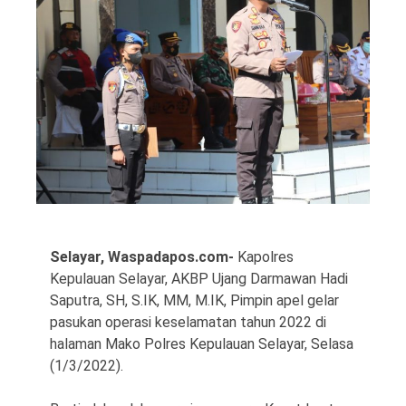
©
Copyright
2026
Waspada
Pos
·
Theme
by
Selayar, Waspadapos.com-
Kapolres
HWD
Kepulauan Selayar, AKBP Ujang Darmawan Hadi
Saputra, SH, S.IK, MM, M.IK, Pimpin apel gelar
pasukan operasi keselamatan tahun 2022 di
halaman Mako Polres Kepulauan Selayar, Selasa
(1/3/2022).