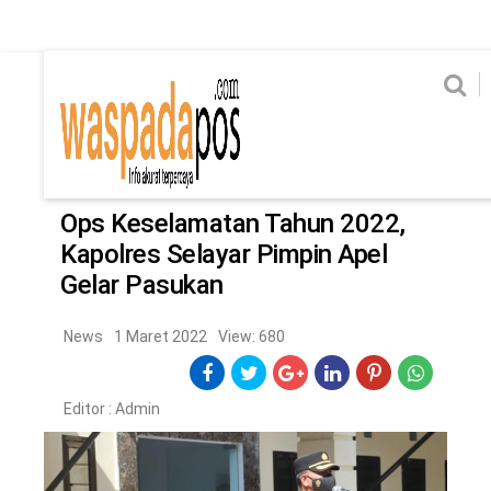
Home
News
Home
News
Ekonomi
Hukum & Kriminal
Politik
Metro
Hi
Ekonomi
Hukum & Kriminal
Home
/
News
Politik
Metro
Ops Keselamatan Tahun 2022,
Kapolres Selayar Pimpin Apel
Hiburan
Pendidikan
Gelar Pasukan
Edukasi
Tekno
News
1 Maret 2022
View: 680
CHANEL
Editor :
Admin
Home
News
Ekonomi
Hukum & Kriminal
Politik
Metro
Hiburan
Pendidikan
Edukasi
Tekno