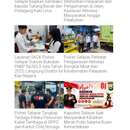
Selayar Bagikan Sembako
Intensifkan Pelayanan dan
kepada Tukang Becak dan
Pengamanan di Jalan,
Pedagang Kaki Lima
Kawasan Aktivitas
Masyarakat, hingga
Pelabuhan
Layanan SKCK Polres
Polres Selayar Perketat
Selayar Sukses Bukukan
Pengawasan Aktivitas
PNBP Rp265,9 Juta Tahun
Bongkar Muat dan
2025, Langsung Disetor ke
Keselamatan Pelayaran
Kas Negara
Polres Selayar Tangkap
Kapolres Selayar Ajak
Terduga Pelaku Pencurian
Masyarakat Kibarkan
Kabel Tembaga di SPPG
Merah Putih Selama Bulan
dan Kantor Cold Storage
Kemerdekaan