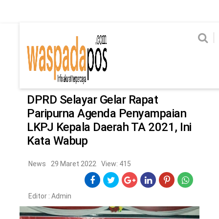
Home
News
Home
News
Ekonomi
Hukum & Kriminal
Politik
Metro
Hi
Ekonomi
Hukum & Kriminal
Home
/
News
Politik
Metro
DPRD Selayar Gelar Rapat
Paripurna Agenda Penyampaian
Hiburan
Pendidikan
LKPJ Kepala Daerah TA 2021, Ini
Edukasi
Tekno
Kata Wabup
News
29 Maret 2022
View: 415
CHANEL
Home
News
Ekonomi
Hukum & Kriminal
Politik
Metro
Hiburan
Pendidikan
Edukasi
Tekno
Editor :
Admin