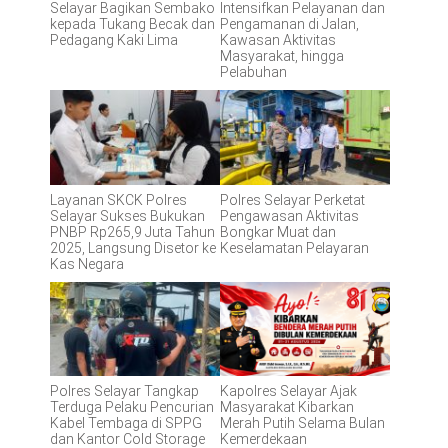
Selayar Bagikan Sembako
Intensifkan Pelayanan dan
kepada Tukang Becak dan
Pengamanan di Jalan,
Pedagang Kaki Lima
Kawasan Aktivitas
Masyarakat, hingga
Pelabuhan
Layanan SKCK Polres
Polres Selayar Perketat
Selayar Sukses Bukukan
Pengawasan Aktivitas
PNBP Rp265,9 Juta Tahun
Bongkar Muat dan
2025, Langsung Disetor ke
Keselamatan Pelayaran
Kas Negara
Polres Selayar Tangkap
Kapolres Selayar Ajak
Terduga Pelaku Pencurian
Masyarakat Kibarkan
Kabel Tembaga di SPPG
Merah Putih Selama Bulan
dan Kantor Cold Storage
Kemerdekaan