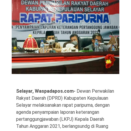
©
Copyright
2026
Waspada
Pos
·
Theme
by
HWD
Selayar, Waspadapos.com-
Dewan Perwakilan
Rakyat Daerah (DPRD) Kabupaten Kepulauan
Selayar melaksanakan rapat paripurna, dengan
agenda penyampaian laporan keterangan
pertanggungjawaban (LKPJ) Kepala Daerah
Tahun Anggaran 2021, berlangsundg di Ruang