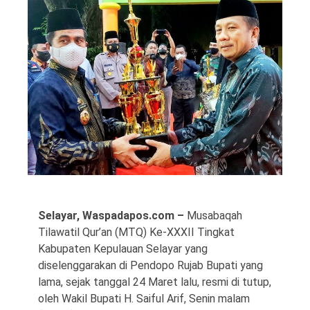
©
Copyright
2026
Waspada
Pos
·
Theme
by
HWD
Selayar, Waspadapos.com –
Musabaqah
Tilawatil Qur’an (MTQ) Ke-XXXII Tingkat
Kabupaten Kepulauan Selayar yang
diselenggarakan di Pendopo Rujab Bupati yang
lama, sejak tanggal 24 Maret lalu, resmi di tutup,
oleh Wakil Bupati H. Saiful Arif, Senin malam