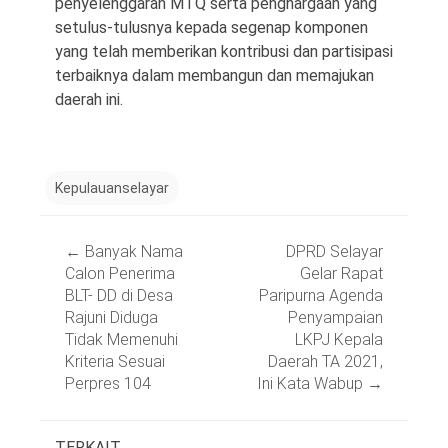
penyelenggaran MTQ serta penghargaan yang
setulus-tulusnya kepada segenap komponen
yang telah memberikan kontribusi dan partisipasi
terbaiknya dalam membangun dan memajukan
daerah ini.
Kepulauanselayar
Post
←
Banyak Nama
DPRD Selayar
navigation
Calon Penerima
Gelar Rapat
BLT- DD di Desa
Paripurna Agenda
Rajuni Diduga
Penyampaian
Tidak Memenuhi
LKPJ Kepala
Kriteria Sesuai
Daerah TA 2021,
Perpres 104
Ini Kata Wabup
→
TERKAIT