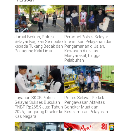
Jumat Berkah, Polres
Personel Polres Selayar
Selayar Bagikan Sembako
Intensifkan Pelayanan dan
kepada Tukang Becak dan
Pengamanan di Jalan,
Pedagang Kaki Lima
Kawasan Aktivitas
Masyarakat, hingga
Pelabuhan
Layanan SKCK Polres
Polres Selayar Perketat
Selayar Sukses Bukukan
Pengawasan Aktivitas
PNBP Rp265,9 Juta Tahun
Bongkar Muat dan
2025, Langsung Disetor ke
Keselamatan Pelayaran
Kas Negara