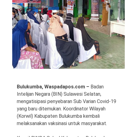
©
Copyright
2026
Waspada
Pos
·
Theme
by
Bulukumba, Waspadapos.com –
Badan
HWD
Intelijan Negara (BIN) Sulawesi Selatan,
mengatisipasi penyebaran Sub Varian Covid-19
yang baru ditemukan. Koordinator Wilayah
(Korwil) Kabupaten Bulukumba kembali
melaksanakan vaksinasi untuk masyarakat.