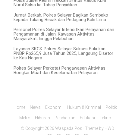
Polda Sulsel Resmi Naikkan Status Kasus KLM
Nurul Salsa ke Tahap Penyidikan
Jumat Berkah, Polres Selayar Bagikan Sembako
kepada Tukang Becak dan Pedagang Kaki Lima
Personel Polres Selayar Intensifkan Pelayanan dan
Pengamanan di Jalan, Kawasan Aktivitas
Masyarakat, hingga Pelabuhan
Layanan SKCK Polres Selayar Sukses Bukukan
PNBP Rp265,9 Juta Tahun 2025, Langsung Disetor
ke Kas Negara
Polres Selayar Perketat Pengawasan Aktivitas
Bongkar Muat dan Keselamatan Pelayaran
Home
News
Ekonomi
Hukum & Kriminal
Politik
Metro
Hiburan
Pendidikan
Edukasi
Tekno
© Copyright 2026 Waspada Pos · Theme by
HWD