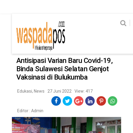
Home
News
Home
News
Ekonomi
Hukum & Kriminal
Politik
Metro
Hi
Ekonomi
Hukum & Kriminal
Home
/
Edukasi
Politik
Metro
Antisipasi Varian Baru Covid-19,
Binda Sulawesi Selatan Genjot
Hiburan
Pendidikan
Vaksinasi di Bulukumba
Edukasi
Tekno
Edukasi
,
News
27 Juni 2022
View: 417
CHANEL
Editor :
Admin
Home
News
Ekonomi
Hukum & Kriminal
Politik
Metro
Hiburan
Pendidikan
Edukasi
Tekno