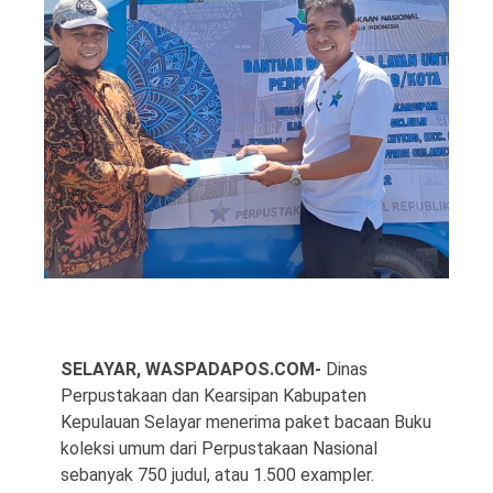
©
Copyright
2026
Waspada
Pos
·
Theme
by
HWD
SELAYAR, WASPADAPOS.COM-
Dinas
Perpustakaan dan Kearsipan Kabupaten
Kepulauan Selayar menerima paket bacaan Buku
koleksi umum dari Perpustakaan Nasional
sebanyak 750 judul, atau 1.500 exampler.