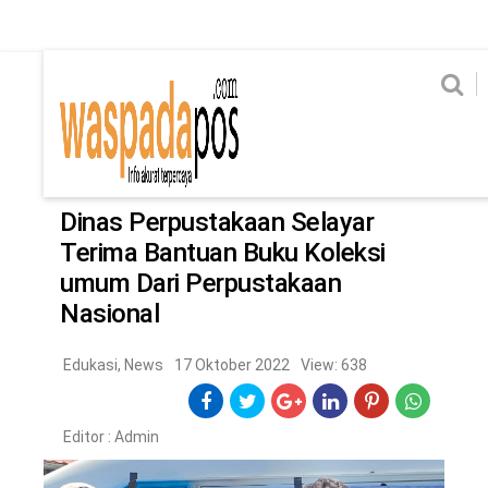
Home
News
Home
News
Ekonomi
Hukum & Kriminal
Politik
Metro
Hi
Ekonomi
Hukum & Kriminal
Home
/
Edukasi
Politik
Metro
Dinas Perpustakaan Selayar
Terima Bantuan Buku Koleksi
Hiburan
Pendidikan
umum Dari Perpustakaan
Edukasi
Tekno
Nasional
Edukasi
,
News
17 Oktober 2022
View: 638
CHANEL
Home
News
Ekonomi
Hukum & Kriminal
Politik
Metro
Hiburan
Pendidikan
Edukasi
Tekno
Editor :
Admin