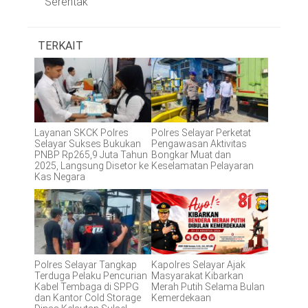
Serentak
TERKAIT
Layanan SKCK Polres
Polres Selayar Perketat
Selayar Sukses Bukukan
Pengawasan Aktivitas
PNBP Rp265,9 Juta Tahun
Bongkar Muat dan
2025, Langsung Disetor ke
Keselamatan Pelayaran
Kas Negara
Polres Selayar Tangkap
Kapolres Selayar Ajak
Terduga Pelaku Pencurian
Masyarakat Kibarkan
Kabel Tembaga di SPPG
Merah Putih Selama Bulan
dan Kantor Cold Storage
Kemerdekaan