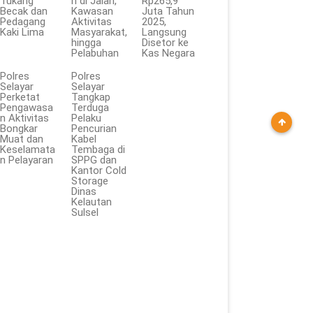
Tukang
n di Jalan,
Rp265,9
Becak dan
Kawasan
Juta Tahun
Pedagang
Aktivitas
2025,
Kaki Lima
Masyarakat,
Langsung
hingga
Disetor ke
Pelabuhan
Kas Negara
Polres
Polres
Selayar
Selayar
Perketat
Tangkap
Pengawasa
Terduga
n Aktivitas
Pelaku
Bongkar
Pencurian
Muat dan
Kabel
Keselamata
Tembaga di
n Pelayaran
SPPG dan
Kantor Cold
Storage
Dinas
Kelautan
Sulsel