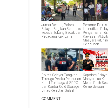
Jumat Berkah, Polres
Personel Polres
Selayar Bagikan Sembako
Intensifkan Pel
kepada Tukang Becak dan
Pengamanan di 
Pedagang Kaki Lima
Kawasan Aktivit
Masyarakat, hin
Pelabuhan
Polres Selayar Tangkap
Kapolres Selaya
Terduga Pelaku Pencurian
Masyarakat Kib
Kabel Tembaga di SPPG
Merah Putih Sel
dan Kantor Cold Storage
Kemerdekaan
Dinas Kelautan Sulsel
COMMENT