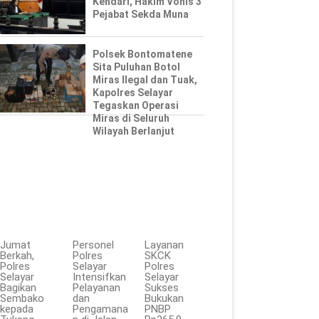
Kendari, Hakim Vonis 3
Pejabat Sekda Muna
Polsek Bontomatene
Sita Puluhan Botol
Miras Ilegal dan Tuak,
Kapolres Selayar
Tegaskan Operasi
Miras di Seluruh
Wilayah Berlanjut
Jumat
Personel
Layanan
Berkah,
Polres
SKCK
Polres
Selayar
Polres
Selayar
Intensifkan
Selayar
Bagikan
Pelayanan
Sukses
Sembako
dan
Bukukan
kepada
Pengamana
PNBP