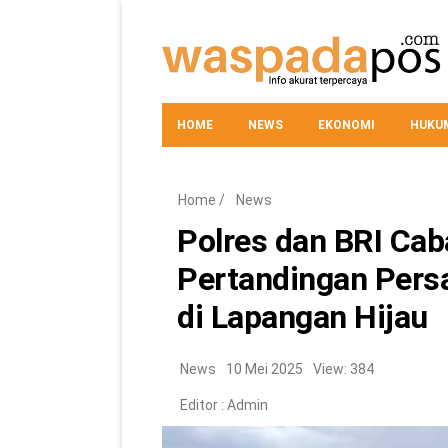
HOME
NEWS
EKONOMI
HUKUM
Home
/
News
Polres dan BRI Cab
Pertandingan Persa
di Lapangan Hijau
News
10 Mei 2025
View: 384
Editor :
Admin