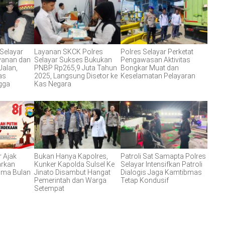
 Selayar
Layanan SKCK Polres
Polres Selayar Perketat
ayanan dan
Selayar Sukses Bukukan
Pengawasan Aktivitas
Jalan,
PNBP Rp265,9 Juta Tahun
Bongkar Muat dan
as
2025, Langsung Disetor ke
Keselamatan Pelayaran
gga
Kas Negara
r Ajak
Bukan Hanya Kapolres,
Patroli Sat Samapta Polres
arkan
Kunker Kapolda Sulsel Ke
Selayar Intensifkan Patroli
ama Bulan
Jinato Disambut Hangat
Dialogis Jaga Kamtibmas
Pemerintah dan Warga
Tetap Kondusif
Setempat