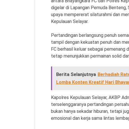
antara Bhayangkara FC dari Polres Kep
digelar di Lapangan Pemuda Benteng, S
upaya mempererat silaturahmi dan memb
Kepulauan Selayar.
Pertandingan berlangsung penuh seman
tampil dengan kekuatan penuh dan menju
FC berhasil keluar sebagai pemenang de
tetap menunjukkan permainan solid dan 
Berita Selanjutnya
Berhadiah Rat
Lomba Konten Kreatif Hari Bhaya
Kapolres Kepulauan Selayar, AKBP Adna
terselenggaranya pertandingan persaha
bukan hanya sekadar hiburan, tetapi j
emosional dan kerja sama lintas lemba