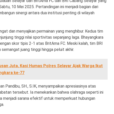
ulauan Selayar dan BritAma FC dari BRI Cabang Selayar yang
abtu, 10 Mei 2025. Pertandingan ini menjadi bagian dari
angun sinergi antara dua institusi penting di wilayah
gat dan menyajikan permainan yang menghibur. Kedua tim
njung tinggi nilai sportivitas sepanjang laga. Bhayangkara
ngan skor tipis 2-1 atas BritAma FC. Meski kalah, tim BRI
semangat juang tinggi hingga peluit akhir.
usan Juta, Kasi Humas Polres Selayar Ajak Warga Ikut
ngkara ke-77
n Pandibu, SH., S.IK, menyampaikan apresiasinya atas
batan tersebut. Ia menekankan bahwa olahraga seperti ini
uga menjadi sarana efektif untuk memperkuat hubungan
ga.