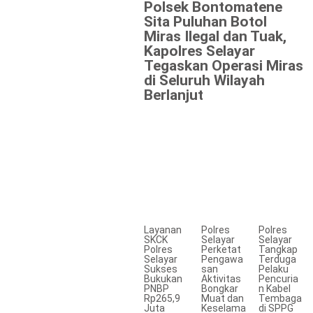
Polsek Bontomatene
Sita Puluhan Botol
Miras Ilegal dan Tuak,
Kapolres Selayar
Tegaskan Operasi Miras
di Seluruh Wilayah
Berlanjut
Layanan
Polres
Polres
SKCK
Selayar
Selayar
Polres
Perketat
Tangkap
Selayar
Pengawa
Terduga
Sukses
san
Pelaku
Bukukan
Aktivitas
Pencuria
PNBP
Bongkar
n Kabel
Rp265,9
Muat dan
Tembaga
Juta
Keselama
di SPPG