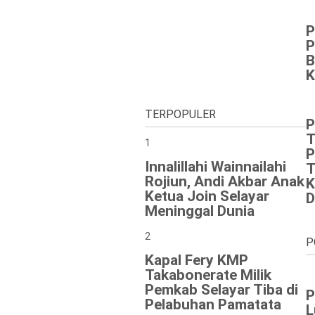
P
P
B
K
TERPOPULER
P
T
1
P
Innalillahi Wainnailahi
T
Rojiun, Andi Akbar Anak
K
Ketua Join Selayar
D
Meninggal Dunia
2
P
Kapal Fery KMP
Takabonerate Milik
Pemkab Selayar Tiba di
P
Pelabuhan Pamatata
L