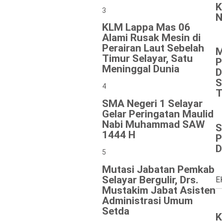
K
3
N
KLM Lappa Mas 06
Alami Rusak Mesin di
Perairan Laut Sebelah
M
Timur Selayar, Satu
P
Meninggal Dunia
D
S
4
T
SMA Negeri 1 Selayar
Gelar Peringatan Maulid
Nabi Muhammad SAW
S
1444 H
P
D
5
Mutasi Jabatan Pemkab
Selayar Bergulir, Drs.
E
Mustakim Jabat Asisten
Administrasi Umum
Setda
K