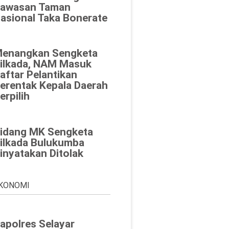
awasan Taman
asional Taka Bonerate
enangkan Sengketa
ilkada, NAM Masuk
aftar Pelantikan
erentak Kepala Daerah
erpilih
idang MK Sengketa
ilkada Bulukumba
inyatakan Ditolak
KONOMI
apolres Selayar