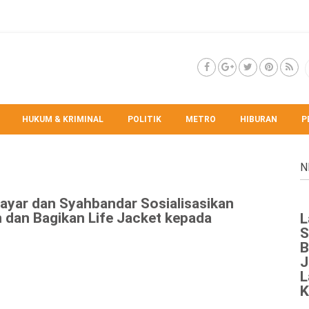
HUKUM & KRIMINAL
POLITIK
METRO
HIBURAN
P
N
layar dan Syahbandar Sosialisasikan
 dan Bagikan Life Jacket kepada
L
S
B
J
L
K