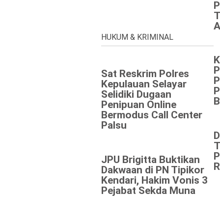
P
T
A
HUKUM & KRIMINAL
K
P
Sat Reskrim Polres
P
Kepulauan Selayar
P
Selidiki Dugaan
B
Penipuan Online
Bermodus Call Center
Palsu
‎
T
P
JPU Brigitta Buktikan
R
Dakwaan di PN Tipikor
Kendari, Hakim Vonis 3
Pejabat Sekda Muna