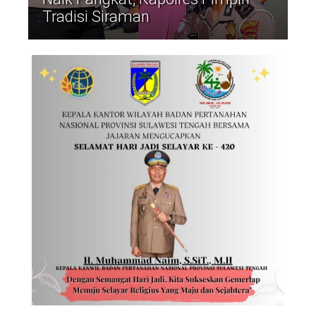
Tradisi Siraman
©
Copyright
2026
Waspada
Pos
·
Theme
by
HWD