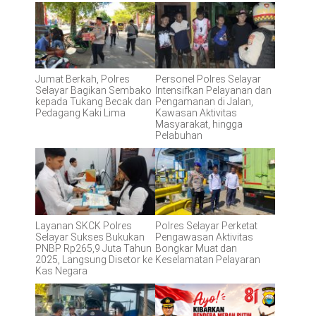
Jumat Berkah, Polres
Personel Polres Selayar
Selayar Bagikan Sembako
Intensifkan Pelayanan dan
kepada Tukang Becak dan
Pengamanan di Jalan,
Pedagang Kaki Lima
Kawasan Aktivitas
Masyarakat, hingga
Pelabuhan
Layanan SKCK Polres
Polres Selayar Perketat
Selayar Sukses Bukukan
Pengawasan Aktivitas
PNBP Rp265,9 Juta Tahun
Bongkar Muat dan
2025, Langsung Disetor ke
Keselamatan Pelayaran
Kas Negara