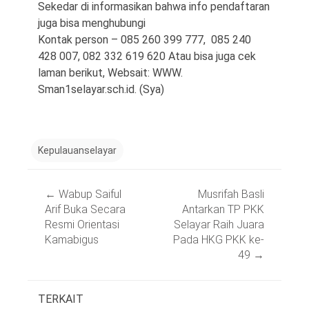
Sekedar di informasikan bahwa info pendaftaran
juga bisa menghubungi
Kontak person – 085 260 399 777, 085 240
428 007, 082 332 619 620 Atau bisa juga cek
laman berikut, Websait: WWW.
Sman1selayar.sch.id. (Sya)
Kepulauanselayar
Post
←
Wabup Saiful
Musrifah Basli
navigation
Arif Buka Secara
Antarkan TP PKK
Resmi Orientasi
Selayar Raih Juara
Kamabigus
Pada HKG PKK ke-
49
→
TERKAIT