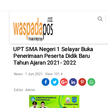
Home
News
Home
News
Ekonomi
Hukum & Kriminal
Politik
Metro
Hi
Ekonomi
Hukum & Kriminal
Home
/
News
Politik
Metro
UPT SMA Negeri 1 Selayar Buka
Penerimaan Peserta Didik Baru
Hiburan
Pendidikan
Tahun Ajaran 2021- 2022
Edukasi
Tekno
News
1 Juni 2021
View: 101.4
CHANEL
Editor :
Admin
Home
News
Ekonomi
Hukum & Kriminal
Politik
Metro
Hiburan
Pendidikan
Edukasi
Tekno