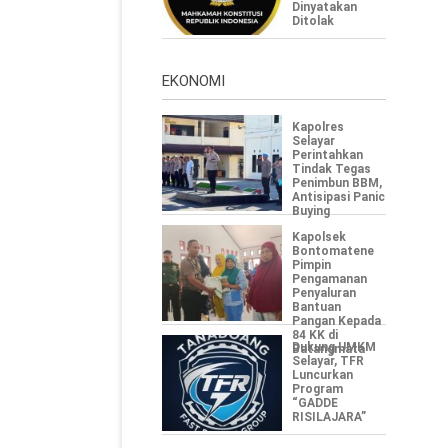
Dinyatakan
Ditolak
EKONOMI
Kapolres
Selayar
Perintahkan
Tindak Tegas
Penimbun BBM,
Antisipasi Panic
Buying
Kapolsek
Bontomatene
Pimpin
Pengamanan
Penyaluran
Bantuan
Pangan Kepada
84 KK di
‎Dukung UMKM
Batangmata
Selayar, TFR
Luncurkan
Program
“GADDE
RISILAJARA”