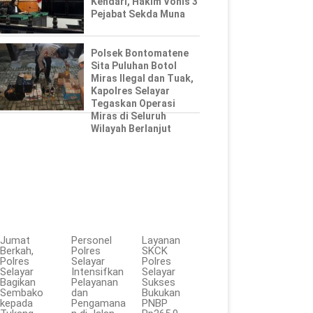
Kendari, Hakim Vonis 3
Pejabat Sekda Muna
Polsek Bontomatene
Sita Puluhan Botol
Miras Ilegal dan Tuak,
Kapolres Selayar
Tegaskan Operasi
Miras di Seluruh
Wilayah Berlanjut
Jumat
Personel
Layanan
Berkah,
Polres
SKCK
Polres
Selayar
Polres
Selayar
Intensifkan
Selayar
Bagikan
Pelayanan
Sukses
Sembako
dan
Bukukan
kepada
Pengamana
PNBP