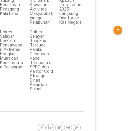
Tukang
n di Jalan,
Rp265,9
Becak dan
Kawasan
Juta Tahun
Pedagang
Aktivitas
2025,
Kaki Lima
Masyarakat,
Langsung
hingga
Disetor ke
Pelabuhan
Kas Negara
Polres
Polres
Selayar
Selayar
Perketat
Tangkap
Pengawasa
Terduga
n Aktivitas
Pelaku
Bongkar
Pencurian
Muat dan
Kabel
Keselamata
Tembaga di
n Pelayaran
SPPG dan
Kantor Cold
Storage
Dinas
Kelautan
Sulsel