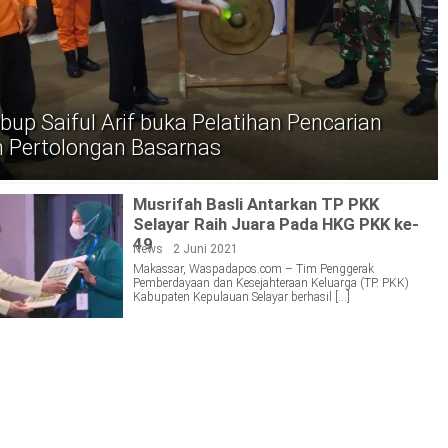
up Saiful Arif buka Pelatihan Pencarian
n Pertolongan Basarnas
Musrifah Basli Antarkan TP PKK
Selayar Raih Juara Pada HKG PKK ke-
49
News
2 Juni 2021
Makassar, Waspadapos.com – Tim Penggerak
Pemberdayaan dan Kesejahteraan Keluarga (TP. PKK)
Kabupaten Kepulauan Selayar berhasil […]