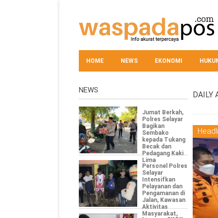
HOME
NEWS
EKONOMI
HUKUM
NEWS
DAILY 
Jumat Berkah,
Polres Selayar
Bagikan
Headl
Sembako
kepada Tukang
Becak dan
Pedagang Kaki
Lima
Personel Polres
Selayar
Intensifkan
Pelayanan dan
Pengamanan di
Jalan, Kawasan
Aktivitas
Masyarakat,