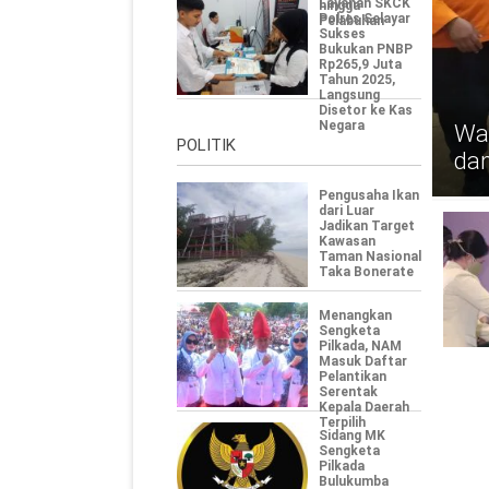
Layanan SKCK
hingga
Polres Selayar
Pelabuhan
Sukses
Bukukan PNBP
Rp265,9 Juta
Tahun 2025,
Langsung
Disetor ke Kas
Negara
Wab
POLITIK
da
Pengusaha Ikan
dari Luar
Jadikan Target
Kawasan
Taman Nasional
Taka Bonerate
Menangkan
Sengketa
Pilkada, NAM
Masuk Daftar
Pelantikan
Serentak
Kepala Daerah
Terpilih
Sidang MK
Sengketa
Pilkada
Bulukumba