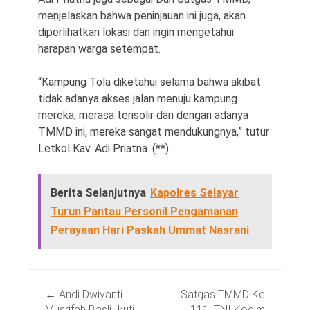
menjelaskan bahwa peninjauan ini juga, akan
diperlihatkan lokasi dan ingin mengetahui
harapan warga setempat.
“Kampung Tola diketahui selama bahwa akibat
tidak adanya akses jalan menuju kampung
mereka, merasa terisolir dan dengan adanya
TMMD ini, mereka sangat mendukungnya,” tutur
Letkol Kav. Adi Priatna. (**)
Berita Selanjutnya
Kapolres Selayar
Turun Pantau Personil Pengamanan
Perayaan Hari Paskah Ummat Nasrani
Post
←
Andi Dwiyanti
Satgas TMMD Ke
navigation
Musrifah Basli Ikuti
111, TNI Kodim