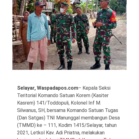
©
Copyright
2026
Waspada
Pos
·
Theme
by
Selayar, Waspadapos.com
– Kepala Seksi
HWD
Teritorial Komando Satuan Korem (Kasiter
Kasrem) 141/Toddopuli, Kolonel Inf M.
Silwanus, SH, bersama Komando Satuan Tugas
(Dan Satgas) TNI Manunggal membangun Desa
(TMMD) ke – 111, Kodim 1415/Selayar, tahun
2021, Letkol Kav. Adi Priatna, melakukan