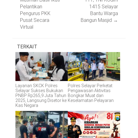
Pelantikan
1415 Selayar
Pengurus PKK
Bantu Warga
Pusat Secara
Bangun Masjid
→
Virtual
TERKAIT
Layanan SKCK Polres
Polres Selayar Perketat
Selayar Sukses Bukukan
Pengawasan Aktivitas
PNBP Rp265,9 Juta Tahun
Bongkar Muat dan
2025, Langsung Disetor ke
Keselamatan Pelayaran
Kas Negara