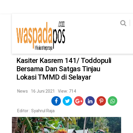
Home
News
Home
News
Ekonomi
Hukum & Kriminal
Politik
Metro
Hi
Ekonomi
Hukum & Kriminal
Home
/
News
Politik
Metro
Kasiter Kasrem 141/ Toddopuli
Bersama Dan Satgas Tinjau
Hiburan
Pendidikan
Lokasi TMMD di Selayar
Edukasi
Tekno
News
16 Juni 2021
View: 714
CHANEL
Editor :
Syahrul Raja
Home
News
Ekonomi
Hukum & Kriminal
Politik
Metro
Hiburan
Pendidikan
Edukasi
Tekno