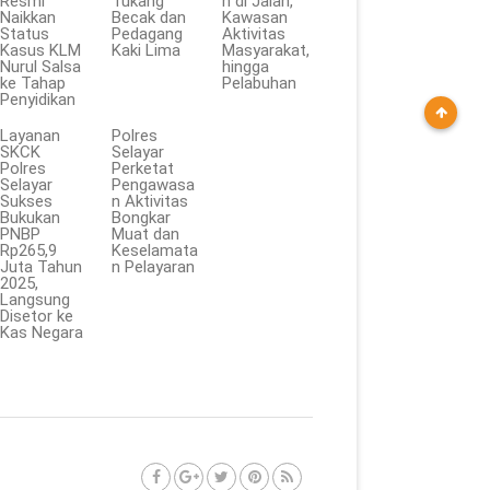
Resmi
Tukang
n di Jalan,
Naikkan
Becak dan
Kawasan
Status
Pedagang
Aktivitas
Kasus KLM
Kaki Lima
Masyarakat,
Nurul Salsa
hingga
ke Tahap
Pelabuhan
Penyidikan
Layanan
Polres
SKCK
Selayar
Polres
Perketat
Selayar
Pengawasa
Sukses
n Aktivitas
Bukukan
Bongkar
PNBP
Muat dan
Rp265,9
Keselamata
Juta Tahun
n Pelayaran
2025,
Langsung
Disetor ke
Kas Negara