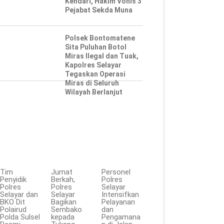
Kendari, Hakim Vonis 3
Pejabat Sekda Muna
Polsek Bontomatene
Sita Puluhan Botol
Miras Ilegal dan Tuak,
Kapolres Selayar
Tegaskan Operasi
Miras di Seluruh
Wilayah Berlanjut
Tim
Jumat
Personel
Penyidik
Berkah,
Polres
Polres
Polres
Selayar
Selayar dan
Selayar
Intensifkan
BKO Dit
Bagikan
Pelayanan
Polairud
Sembako
dan
Polda Sulsel
kepada
Pengamana