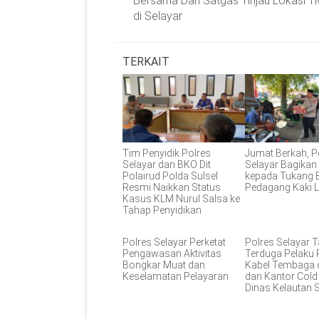
Bersama Dan Satgas Tinjau Lokasi 
di Selayar
TERKAIT
Tim Penyidik Polres
Jumat Berkah, P
Selayar dan BKO Dit
Selayar Bagika
Polairud Polda Sulsel
kepada Tukang 
Resmi Naikkan Status
Pedagang Kaki 
Kasus KLM Nurul Salsa ke
Tahap Penyidikan
Polres Selayar Perketat
Polres Selayar 
Pengawasan Aktivitas
Terduga Pelaku 
Bongkar Muat dan
Kabel Tembaga 
Keselamatan Pelayaran
dan Kantor Cold
Dinas Kelautan S