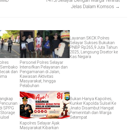
TMMD
1415/Selayar Dengan Warga Terlihat
Jelas Dalam Komsos
→
Layanan SKCK Polres
Selayar Sukses Bukukan
PNBP Rp265,9 Juta Tahun
2025, Langsung Disetor ke
Kas Negara
olres
Personel Polres Selayar
n Sembako
Intensifkan Pelayanan dan
Becak dan
Pengamanan di Jalan,
Lima
Kawasan Aktivitas
Masyarakat, hingga
Pelabuhan
Tangkap
Bukan Hanya Kapolres,
Pencurian
Kunker Kapolda Sulsel Ke
di SPPG
Jinato Disambut Hangat
 Storage
Pemerintah dan Warga
ulsel
Setempat
Kapolres Selayar Ajak
Masyarakat Kibarkan