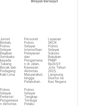
Wilayah Berlanjut
Jumat
Personel
Layanan
Berkah,
Polres
SKCK
Polres
Selayar
Polres
Selayar
Intensifkan
Selayar
Bagikan
Pelayanan
Sukses
Sembako
dan
Bukukan
kepada
Pengamana
PNBP
Tukang
n di Jalan,
Rp265,9
Becak dan
Kawasan
Juta Tahun
Pedagang
Aktivitas
2025,
Kaki Lima
Masyarakat,
Langsung
hingga
Disetor ke
Pelabuhan
Kas Negara
Polres
Polres
Selayar
Selayar
Perketat
Tangkap
Pengawasa
Terduga
n Aktivitas
Pelaku