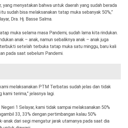
ar, yang menyatakan bahwa untuk daerah yang sudah berada
ge itu sudah bisa melaksanakan tatap muka sebanyak 50%,”
yar, Dra. Hj. Basse Salma.
tatap muka selama masa Pandemi, sudah lama kita rindukan.
indukan anak – anak, namun sebaliknya anak – anak juga
terbukti setelah terbuka tatap muka satu minggu, baru kali
gkan pada saat sebelum Pandemi.
 kami melaksanakan PTM Terbatas sudah jelas dan tidak
 kami terima,” jelasnya lagi.
A Negeri 1 Selayar, kami tidak sampai melaksanakan 50%
gambil 33, 33% dengan pertimbangan kalau 50%
-anak dari segi mengatur jarak utamanya pada saat dia
h untuk diawasi.