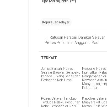
ujar Martajuddin. (**)
Kepulauanselayar
Post
←
Ratusan Personil Damkar Selayar
navigation
Protes Pencairan Anggaran Pos
TERKAIT
Jumat Berkah, Polres
Personel Polres
Selayar Bagikan Sembako
Intensifkan Pel
kepada Tukang Becak dan
Pengamanan di 
Pedagang Kaki Lima
Kawasan Aktivit
Masyarakat, hin
Pelabuhan
Polres Selayar Tangkap
Kapolres Selaya
Terduga Pelaku Pencurian
Masyarakat Kib
Kabel Tembaga di SPPG
Merah Putih Sel