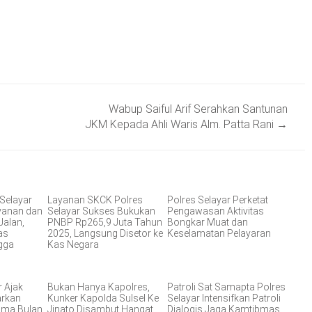
Wabup Saiful Arif Serahkan Santunan
JKM Kepada Ahli Waris Alm. Patta Rani
→
 Selayar
Layanan SKCK Polres
Polres Selayar Perketat
ayanan dan
Selayar Sukses Bukukan
Pengawasan Aktivitas
Jalan,
PNBP Rp265,9 Juta Tahun
Bongkar Muat dan
as
2025, Langsung Disetor ke
Keselamatan Pelayaran
gga
Kas Negara
r Ajak
Bukan Hanya Kapolres,
Patroli Sat Samapta Polres
arkan
Kunker Kapolda Sulsel Ke
Selayar Intensifkan Patroli
ama Bulan
Jinato Disambut Hangat
Dialogis Jaga Kamtibmas