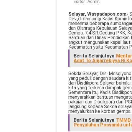
Editor :
Admin
Selayar, Waspadapos.com-
S
Dev.,di dampingi Kadis Kominfo
menerima beberapa sumbangan
dan Olahraga Kepulauan Selaya
Gempa, 7,4 SR Gedung PKK, Ke
Bantuan dari Dinas Pendidikan 
angkut mengunakan kapal laut 
Kecamatan yaitu Kecamatan P
Berita Selanjutnya
Mentan
Adat To Anjarrekiyya Ri K
Sekda Selayar, Drs. Mesdiyon
yang peduli dengan saudara k
dari Disdikpora Selayar bernil
kita yang terkena dampak gemp
Sementara itu, Kadis Disdikpor
menyerahkan bantuan mengata
pakaian dari Disdikpora dan P
langsung kepada Sekda selayar
menyalurkan ke korban gempa.
Berita Selanjutnya
TMMD k
Penyuluhan Posyandu unt