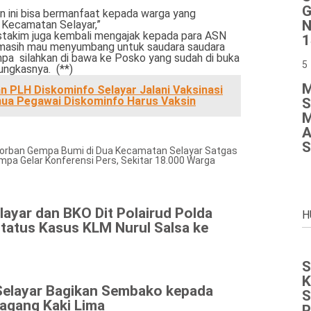
G
 ini bisa bermanfaat kepada warga yang
N
Kecamatan Selayar,”
stakim juga kembali mengajak kepada para ASN
1
g masih mau menyumbang untuk saudara saudara
pa silahkan di bawa ke Posko yang sudah di buka
5
Pungkasnya. (**)
M
n PLH Diskominfo Selayar Jalani Vaksinasi
emua Pegawai Diskominfo Harus Vaksin
S
M
A
S
orban Gempa Bumi di Dua Kecamatan Selayar
Satgas
a Gelar Konferensi Pers, Sekitar 18.000 Warga
layar dan BKO Dit Polairud Polda
H
Status Kasus KLM Nurul Salsa ke
S
K
Selayar Bagikan Sembako kepada
S
agang Kaki Lima
P