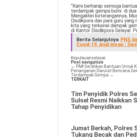
“Kami berharap semoga bantuan
terdampak gempa bumi di dua 
Mengakhiri keterangannya, Mu
Disdikpora dan para guru yan
kita yang terkenal dampak gem
di Kantor Disdikpora Selayar. 
Berita Selanjutnya
PNS da
Covid-19, Andi Imran : S
Kepulauanselayar
Post navigation
←
PMI Serahkan Bantuan Untuk K
Penanganan Darurat Bencana Gemp
Terdampak Gempa
→
TERKAIT
Tim Penyidik Polres Se
Sulsel Resmi Naikkan 
Tahap Penyidikan
Jumat Berkah, Polres 
Tukang Becak dan Ped