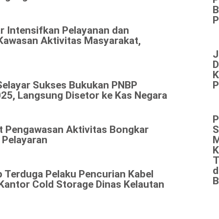
B
P
r Intensifkan Pelayanan dan
Kawasan Aktivitas Masyarakat,
J
D
K
Selayar Sukses Bukukan PNBP
P
25, Langsung Disetor ke Kas Negara
P
at Pengawasan Aktivitas Bongkar
S
 Pelayaran
M
K
T
d
p Terduga Pelaku Pencurian Kabel
B
antor Cold Storage Dinas Kelautan