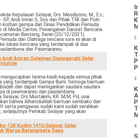
I
R
ekda Kepulauan Selayar, Drs. Mesdiyono, M., E.c.,
K
- SP, Andi Imran S, Sos dan Pihak TNI dan Polri
 korban gempa dari Dinas Pendidikan Pemuda
M
r di Media Center, Penanganan Darurat Bencana
camatan Benteng, Senin (20/12/2021).
2
Pemuda dan Olahraga rencana sore ini akan di
ke lokasi bencana yang terdampak di dua
K
asilambena dan Pasimarannu.
T
 Andi Amran Sulaiman Dianugerahi Gelar
P
ontutoje
P
o mengucapkan terima kasih kepada semua pihak
3
ita yang terdampak Gempa Bumi. Semoga bantuan
ai ibadah dan dapat meringankan saudara saudara
K
a di pasimarannu dan pasilambena.
A
a Selayar, Drs Mustakim, KR. M,M, Pd, usai
P
kan bahwa Alhamdulillah bantuan sembako dan
GRI serta pengawas sudah kami sudah serahkan
T
, selanjutnya Pemkab Selayar yang akan
M
e-128 Kodim 1415/Selayar Gelar
4
uk Warga Batangmata Sapo
S