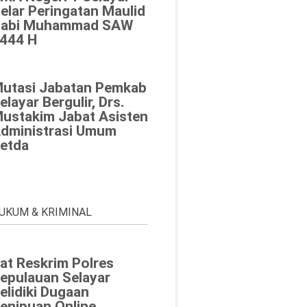
elar Peringatan Maulid
abi Muhammad SAW
444 H
utasi Jabatan Pemkab
elayar Bergulir, Drs.
ustakim Jabat Asisten
dministrasi Umum
etda
UKUM & KRIMINAL
at Reskrim Polres
epulauan Selayar
elidiki Dugaan
enipuan Online