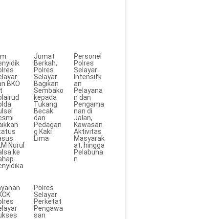
im
Jumat
Personel
enyidik
Berkah,
Polres
olres
Polres
Selayar
elayar
Selayar
Intensifk
an BKO
Bagikan
an
t
Sembako
Pelayana
lairud
kepada
n dan
olda
Tukang
Pengama
lsel
Becak
nan di
esmi
dan
Jalan,
aikkan
Pedagan
Kawasan
tatus
g Kaki
Aktivitas
asus
Lima
Masyarak
LM Nurul
at, hingga
alsa ke
Pelabuha
ahap
n
enyidika
ayanan
Polres
KCK
Selayar
olres
Perketat
elayar
Pengawa
ukses
san