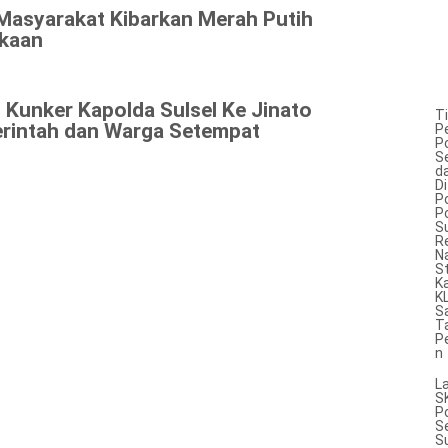
 Masyarakat Kibarkan Merah Putih
kaan
 Kunker Kapolda Sulsel Ke Jinato
T
rintah dan Warga Setempat
P
P
S
d
Di
Po
P
Su
R
N
S
K
K
S
T
P
n
L
S
P
S
S