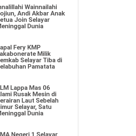
nnalillahi Wainnailahi
ojiun, Andi Akbar Anak
etua Join Selayar
eninggal Dunia
apal Fery KMP
akabonerate Milik
emkab Selayar Tiba di
elabuhan Pamatata
LM Lappa Mas 06
lami Rusak Mesin di
erairan Laut Sebelah
imur Selayar, Satu
eninggal Dunia
MA Negeri 1 Selayar