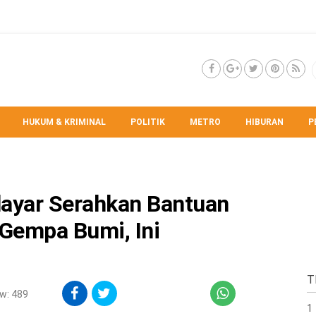
HUKUM & KRIMINAL
POLITIK
METRO
HIBURAN
P
layar Serahkan Bantuan
Gempa Bumi, Ini
T
w: 489
1