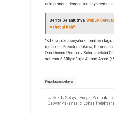
cukup bagus dengan turunnya semua un
Berita Selanjutnya
Wabup Selayar
Ashabul Kahfi
“Kita liat dari penyaluran bantuan logis
mulai dari Presiden Jokowi, Kemensos,
Dan khusus Pemprov Sulsel melalui Gub
sebesar 8 Miliyar,” ujar Ahmad Ansar. (*
Kepulauanselayar
Post
←
Sekda Selayar Pimpin Pemantaua
navigation
Gebyar Vaksinasi di Lokasi Pelaksan