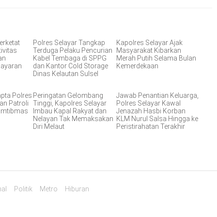
erketat
Polres Selayar Tangkap
Kapolres Selayar Ajak
ivitas
Terduga Pelaku Pencurian
Masyarakat Kibarkan
an
Kabel Tembaga di SPPG
Merah Putih Selama Bulan
layaran
dan Kantor Cold Storage
Kemerdekaan
Dinas Kelautan Sulsel
apta Polres
Peringatan Gelombang
Jawab Penantian Keluarga,
an Patroli
Tinggi, Kapolres Selayar
Polres Selayar Kawal
Kamtibmas
Imbau Kapal Rakyat dan
Jenazah Hasbi Korban
Nelayan Tak Memaksakan
KLM Nurul Salsa Hingga ke
Diri Melaut
Peristirahatan Terakhir
al
Politik
Metro
Hiburan