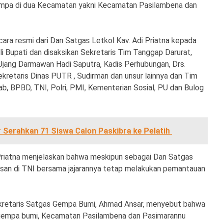
Gempa di dua Kecamatan yakni Kecamatan Pasilambena dan
ra resmi dari Dan Satgas Letkol Kav. Adi Priatna kepada
i Bupati dan disaksikan Sekretaris Tim Tanggap Darurat,
Ujang Darmawan Hadi Saputra, Kadis Perhubungan, Drs.
Sekretaris Dinas PUTR , Sudirman dan unsur lainnya dan Tim
, BPBD, TNI, Polri, PMI, Kementerian Sosial, PU dan Bulog
 Serahkan 71 Siswa Calon Paskibra ke Pelatih
 Priatna menjelaskan bahwa meskipun sebagai Dan Satgas
asan di TNI bersama jajarannya tetap melakukan pemantauan
retaris Satgas Gempa Bumi, Ahmad Ansar, menyebut bahwa
i gempa bumi, Kecamatan Pasilambena dan Pasimarannu