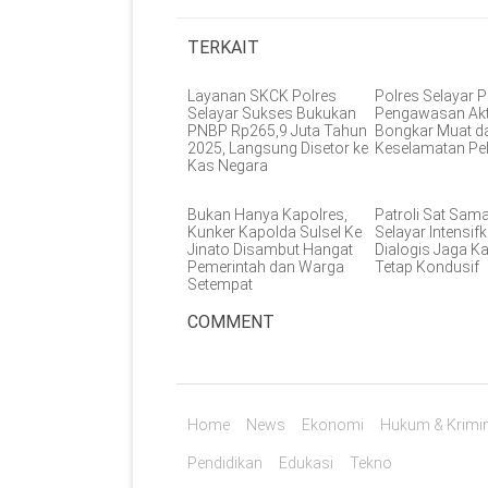
TERKAIT
Layanan SKCK Polres
Polres Selayar P
Selayar Sukses Bukukan
Pengawasan Akt
PNBP Rp265,9 Juta Tahun
Bongkar Muat d
2025, Langsung Disetor ke
Keselamatan Pe
Kas Negara
Bukan Hanya Kapolres,
Patroli Sat Sam
Kunker Kapolda Sulsel Ke
Selayar Intensifk
Jinato Disambut Hangat
Dialogis Jaga 
Pemerintah dan Warga
Tetap Kondusif
Setempat
COMMENT
Home
News
Ekonomi
Hukum & Krimin
Pendidikan
Edukasi
Tekno