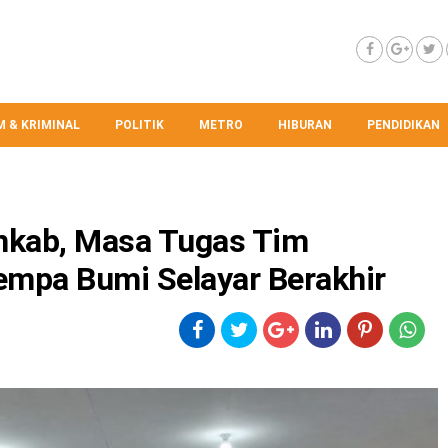
 & KRIMINAL
POLITIK
METRO
HIBURAN
PENDIDIKAN
mkab, Masa Tugas Tim
empa Bumi Selayar Berakhir