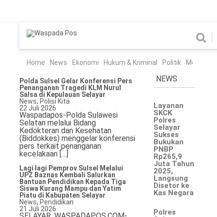
Home
News
Home
News
Ekonomi
Hukum & Kriminal
Politik
Metro
Hi
Ekonomi
Hukum & Kriminal
NEWS
Polda Sulsel Gelar Konferensi Pers
Penanganan Tragedi KLM Nurul
Politik
Metro
Salsa di Kepulauan Selayar
News
,
Polisi Kita
Layanan
22 Juli 2026
Hiburan
Pendidikan
SKCK
Waspadapos-Polda Sulawesi
Polres
Selatan melalui Bidang
Selayar
Kedokteran dan Kesehatan
Edukasi
Tekno
Sukses
(Biddokkes) menggelar konferensi
Bukukan
pers terkait penanganan
PNBP
kecelakaan […]
Chanel
Rp265,9
Juta Tahun
Lagi lagi Pemprov Sulsel Melalui
Home
2025,
UPZ Baznas Kembali Salurkan
Langsung
Bantuan Pendidikan Kepada Tiga
Disetor ke
Siswa Kurang Mampu dan Yatim
News
Kas Negara
Piatu di Kabupaten Selayar
News
,
Pendidikan
21 Juli 2026
Polres
Ekonomi
SELAYAR, WASPADAPOS.COM-