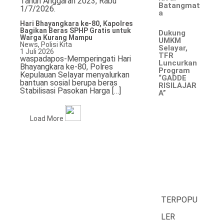
Tahun Anggaran 2023, Rabu
Batangmat
1/7/2026.
a
Hari Bhayangkara ke-80, Kapolres
Bagikan Beras SPHP Gratis untuk
‎Dukung
Warga Kurang Mampu
UMKM
News
,
Polisi Kita
Selayar,
1 Juli 2026
TFR
waspadapos-Memperingati Hari
Luncurkan
Bhayangkara ke-80, Polres
Program
Kepulauan Selayar menyalurkan
“GADDE
bantuan sosial berupa beras
RISILAJAR
Stabilisasi Pasokan Harga […]
A”
Load More
TERPOPU
LER