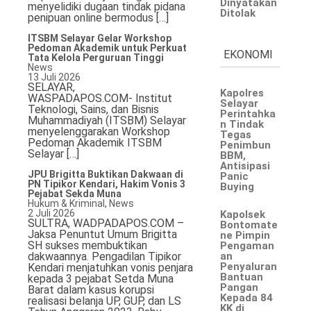
Dinyatakan
menyelidiki dugaan tindak pidana
Ditolak
penipuan online bermodus […]
ITSBM Selayar Gelar Workshop
Pedoman Akademik untuk Perkuat
EKONOMI
Tata Kelola Perguruan Tinggi
News
13 Juli 2026
SELAYAR,
Kapolres
WASPADAPOS.COM- Institut
Selayar
Teknologi, Sains, dan Bisnis
Perintahka
Muhammadiyah (ITSBM) Selayar
n Tindak
menyelenggarakan Workshop
Tegas
Pedoman Akademik ITSBM
Penimbun
Selayar […]
BBM,
Antisipasi
JPU Brigitta Buktikan Dakwaan di
Panic
PN Tipikor Kendari, Hakim Vonis 3
Buying
Pejabat Sekda Muna
Hukum & Kriminal
,
News
2 Juli 2026
Kapolsek
SULTRA, WADPADAPOS.COM –
Bontomate
Jaksa Penuntut Umum Brigitta
ne Pimpin
SH sukses membuktikan
Pengaman
dakwaannya. Pengadilan Tipikor
an
Penyaluran
Kendari menjatuhkan vonis penjara
Bantuan
kepada 3 pejabat Setda Muna
Pangan
Barat dalam kasus korupsi
Kepada 84
realisasi belanja UP, GUP, dan LS
KK di