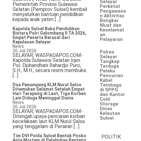
Selayar
Pemerintah Provinsi Sulawesi
Perketat
Selatan (Pemprov Sulsel) kembali
Pengawasa
Hukum & Kriminal
menyalurkan bantuan pendidikan
n Aktivitas
kepada anak yatim […]
Bongkar
Muat dan
Politik
Kapolda Sulsel Buka Pendidikan
Keselamat
Bintara Polri Gelombang II TA 2026,
an
Empat Peserta Berasal dari
Pelayaran
Metro
Kepulauan Selayar
News
20 Juli 2026
Polres
Hiburan
SELAYAR, WASPADAPOS.COM-
Selayar
Kapolda Sulawesi Selatan Irjen
Tangkap
Pol. Djuhandhani Rahardjo Puro,
Terduga
Pendidikan
S.H., M.H., secara resmi membuka
Pelaku
[…]
Pencurian
Kabel
Edukasi
Dua Penumpang KLM Nurul Salsa
Tembaga
Ditemukan Selamat Setelah Empat
di SPPG
Hari Terapung di Laut, Tiga Korban
dan Kantor
Tekno
Lain Diduga Meninggal Dunia
Cold
News
Storage
20 Juli 2026
Dinas
SELAYAR, WASPADAPOS.COM-
Kelautan
Ditengah upaya pencarian korban
Sulsel
kecelakaan laut KLM Nurul Salsa
yang tenggelam di Perairan […]
Tim DVI Polda Sulsel Bentuk Posko
POLITIK
Ante Mortem di Pelabuhan Benteng,