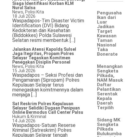
Siaga Identifikasi Korban KLM
Nurul Salsa
News
,
Polisi Kita
Pengusaha
18 Juli 2026
Ikan dari
Waspadapos-Tim Disaster Victim
Luar
Identification (DVI) Bidang
Jadikan
Kedokteran dan Kesehatan
©
Target
Copyright
(Biddokkes) Polda Sulawesi
Kawasan
2026
Selatan resmi membentuk […]
Taman
Waspada
Nasional
Pos
Jalankan Atensi Kapolda Sulsel
Taka
·
Jaga Itegritas, Propam Polres
Bonerate
Theme
Selayar Tegaskan Komitmen
by
Penegakan Disiplin Personel
HWD
Menangkan
News
,
Polisi Kita
15 Juli 2026
Sengketa
Waspadapos – Seksi Profesi dan
Pilkada,
Pengamanan (Sipropam) Polres
NAM Masuk
Kepulauan Selayar terus
Daftar
Pelantikan
menegaskan komitmennya dalam
Serentak
menjaga […]
Kepala
Daerah
Sat Reskrim Polres Kepulauan
Terpilih
Selayar Selidiki Dugaan Penipuan
Online Bermodus Call Center Palsu
Hukum & Kriminal
Sidang MK
14 Juli 2026
Sengketa
Waspadapos-Satuan Reserse
Pilkada
Kriminal (Satreskrim) Polres
Bulukumba
Kepulauan Selayar tengah