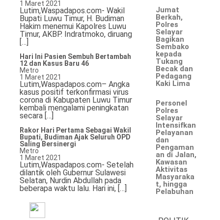
1 Maret 2021
Jumat
Lutim,Waspadapos.com- Wakil
Berkah,
Hukum & Kriminal
Bupati Luwu Timur, H. Budiman
Polres
Hakim menemui Kapolres Luwu
Selayar
Timur, AKBP. Indratmoko, diruang
Bagikan
Politik
[…]
Sembako
kepada
Hari Ini Pasien Sembuh Bertambah
Tukang
Metro
12 dan Kasus Baru 46
Becak dan
Metro
Pedagang
1 Maret 2021
Kaki Lima
Hiburan
Lutim,Waspadapos.com– Angka
kasus positif terkonfirmasi virus
corona di Kabupaten Luwu Timur
Personel
Pendidikan
kembali mengalami peningkatan
Polres
secara […]
Selayar
Intensifkan
Edukasi
Rakor Hari Pertama Sebagai Wakil
Pelayanan
Bupati, Budiman Ajak Seluruh OPD
dan
Saling Bersinergi
Pengaman
Tekno
Metro
an di Jalan,
1 Maret 2021
Kawasan
Lutim,Waspadapos.com- Setelah
Aktivitas
dilantik oleh Gubernur Sulawesi
Masyaraka
Selatan, Nurdin Abdullah pada
t, hingga
beberapa waktu lalu. Hari ini, […]
Pelabuhan