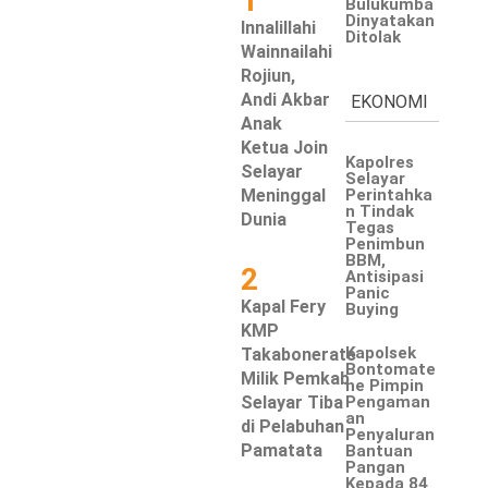
1
Bulukumba
Dinyatakan
Innalillahi
Ditolak
Wainnailahi
Rojiun,
Andi Akbar
EKONOMI
Anak
Ketua Join
Kapolres
Selayar
Selayar
Meninggal
Perintahka
n Tindak
Dunia
Tegas
Penimbun
BBM,
2
Antisipasi
Panic
Kapal Fery
Buying
KMP
Kapolsek
Takabonerate
Bontomate
Milik Pemkab
ne Pimpin
Selayar Tiba
Pengaman
an
di Pelabuhan
Penyaluran
Pamatata
Bantuan
Pangan
Kepada 84