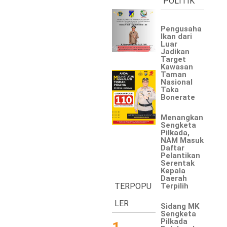
POLITIK
Pengusaha
Ikan dari
Luar
©
Jadikan
Copyright
Target
2026
Kawasan
Waspada
Taman
Pos
Nasional
·
Taka
Theme
Bonerate
by
HWD
Menangkan
Sengketa
Pilkada,
NAM Masuk
Daftar
Pelantikan
Serentak
Kepala
Daerah
TERPOPU
Terpilih
LER
Sidang MK
Sengketa
Pilkada