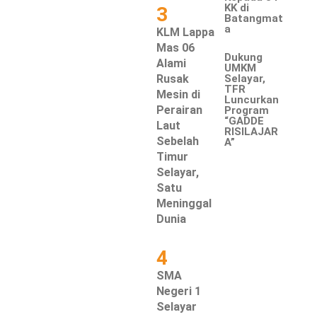
KK di
3
Batangmat
a
KLM Lappa
Mas 06
‎Dukung
Alami
UMKM
Rusak
Selayar,
TFR
Mesin di
Luncurkan
Perairan
Program
“GADDE
Laut
RISILAJAR
Sebelah
A”
Timur
Selayar,
Satu
Meninggal
Dunia
4
SMA
Negeri 1
Selayar