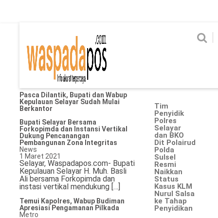
Home
News
Home
News
Ekonomi
Hukum & Kriminal
Politik
Metro
Hi
Ekonomi
Hukum & Kriminal
Daily Archives:
1 Maret 2021
NEWS
Headline
Politik
Metro
Pasca Dilantik, Bupati dan Wabup
Kepulauan Selayar Sudah Mulai
Tim
Berkantor
Hiburan
Pendidikan
Penyidik
Polres
Bupati Selayar Bersama
Selayar
Forkopimda dan Instansi Vertikal
Edukasi
Tekno
dan BKO
Dukung Pencanangan
Dit Polairud
Pembangunan Zona Integritas
News
Polda
Chanel
1 Maret 2021
Sulsel
Selayar, Waspadapos.com- Bupati
Resmi
Home
Kepulauan Selayar H. Muh. Basli
Naikkan
Ali bersama Forkopimda dan
Status
instasi vertikal mendukung […]
Kasus KLM
News
Nurul Salsa
ke Tahap
Temui Kapolres, Wabup Budiman
Apresiasi Pengamanan Pilkada
Penyidikan
Ekonomi
Metro