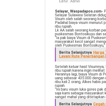
Editor :
Admin
Selayar, Waspadapos.com-
P
Selayar Sulawesi Selatan diduga
Visum oleh salah seorang korb
Padahal biaya visum menurut p
ribu rupiah.
Lk AA salah seorang korban pe
puskesmas Bontosikuyu dan sa
“Ia pak biaya Visum di Puskesm
masyarakat kecil sangat menge
oleh Puskesmas Bontosikuyu,”
Berita Selanjutnya
Harga 
Layani Rute Penerbangan 
Setelah keluar hasil Visumnya
ribu rupiah karena ingin melihat
Herannya lagi, biaya Visum di
uang sebesar 435.000 dengan r
ribu kali 2 orang, Alkes habis 
rupiah.
“Ini baru visum luka gores pak
saja kami sebagai masyarakat 
sangat mahal yang ditetapkan o
Berita Selanjutnya
Cegah 