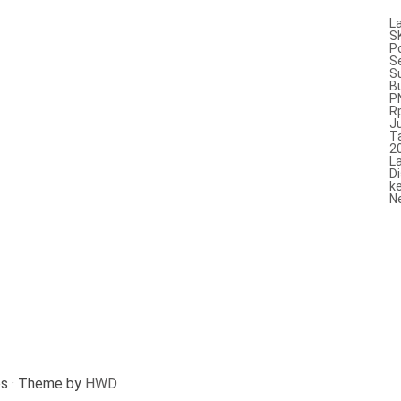
L
S
P
S
S
B
P
R
J
T
2
L
D
k
N
s · Theme by
HWD