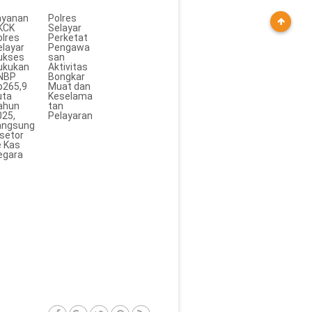
ayanan
Polres
KCK
Selayar
olres
Perketat
elayar
Pengawa
ukses
san
ukukan
Aktivitas
NBP
Bongkar
p265,9
Muat dan
uta
Keselama
ahun
tan
025,
Pelayaran
angsung
isetor
e Kas
egara