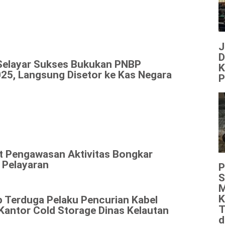
J
D
Selayar Sukses Bukukan PNBP
K
25, Langsung Disetor ke Kas Negara
P
at Pengawasan Aktivitas Bongkar
 Pelayaran
P
S
M
K
p Terduga Pelaku Pencurian Kabel
T
antor Cold Storage Dinas Kelautan
d