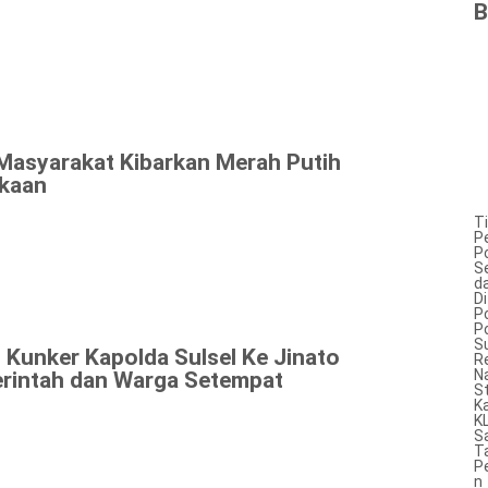
B
 Masyarakat Kibarkan Merah Putih
kaan
T
P
P
S
d
Di
Po
P
Su
 Kunker Kapolda Sulsel Ke Jinato
R
N
rintah dan Warga Setempat
S
K
K
S
T
P
n