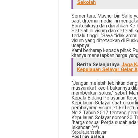
Sekolah
Sementara, Masnur bin Salle y
saat ditemui media ini mengat
Bontosikuyu dan diarahkan Ke
Setelah di visum dan setelah k
terlalu tinggi. “Saya tidak amb
visum yang ditetapkan di Pusk
ucapnya.
Kami berharap kepada pihak P
kiranya menetapkan harga yang
Berita Selanjutnya
Jaga K
Kepulauan Selayar Gelar A
“Jangan melebih lebihkan denga
masyarakat kecil. bukannya di
memberikan solusi,” sebut Man
Kepala Bidang Pelayanan Kese
Kepulauan Selayar saat dikonf
pembayaran visum et Refertum 
No 2 Tahun 2017 tentang peru
Kepulauan Selayar nomor 20 Ta
“harga sesuai Perda sudah ada
Iskandar. (**)
Kepulauanselayar
Post navigation