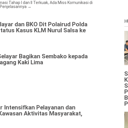
si Tahap I dan II
Terkuak, Ada Miss Komunikasi di
 Penjelasannya
→
H
layar dan BKO Dit Polairud Polda
Status Kasus KLM Nurul Salsa ke
Selayar Bagikan Sembako kepada
agang Kaki Lima
S
K
S
P
B
P
r Intensifkan Pelayanan dan
Kawasan Aktivitas Masyarakat,