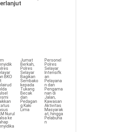
erlanjut
im
Jumat
Personel
enyidik
Berkah,
Polres
olres
Polres
Selayar
elayar
Selayar
Intensifk
an BKO
Bagikan
an
t
Sembako
Pelayana
lairud
kepada
n dan
olda
Tukang
Pengama
lsel
Becak
nan di
esmi
dan
Jalan,
aikkan
Pedagan
Kawasan
tatus
g Kaki
Aktivitas
asus
Lima
Masyarak
LM Nurul
at, hingga
alsa ke
Pelabuha
ahap
n
enyidika