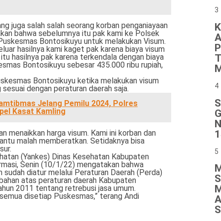
3
ang juga salah salah seorang korban penganiayaan
K
akan bahwa sebelumnya itu pak kami ke Polsek
A
 Puskesmas Bontosikuyu untuk melakukan Visum.
P
eluar hasilnya kami kaget pak karena biaya visum
T
il itu hasilnya pak karena terkendala dengan biaya
esmas Bontosikuyu sebesar 435.000 ribu rupiah,
M
uskesmas Bontosikuyu ketika melakukan visum
4
 sesuai dengan peraturan daerah saja.
S
amtibmas Jelang Pemilu 2024, Polres
pel Kasat Kamling
G
N
1
n menaikkan harga visum. Kami ini korban dan
bantu malah memberatkan. Setidaknya bisa
sur.
5
hatan (Yankes) Dinas Kesehatan Kabupaten
irmasi, Senin (10/1/22) mengatakan bahwa
M
sudah diatur melalui Peraturan Daerah (Perda)
S
bahan atas peraturan daerah Kabupaten
M
hun 2011 tentang retrebusi jasa umum.
 semua disetiap Puskesmas,” terang Andi
A
S