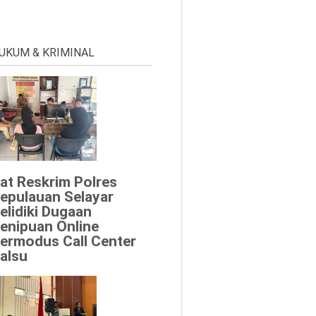
UKUM & KRIMINAL
at Reskrim Polres
epulauan Selayar
elidiki Dugaan
enipuan Online
ermodus Call Center
alsu