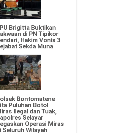
PU Brigitta Buktikan
akwaan di PN Tipikor
endari, Hakim Vonis 3
ejabat Sekda Muna
olsek Bontomatene
ita Puluhan Botol
iras Ilegal dan Tuak,
apolres Selayar
egaskan Operasi Miras
i Seluruh Wilayah