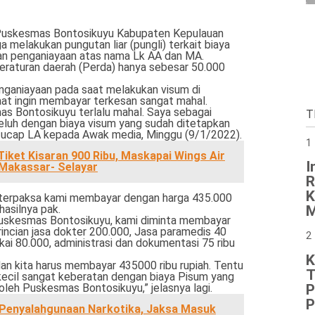
uskesmas Bontosikuyu Kabupaten Kepulauan
 melakukan pungutan liar (pungli) terkait biaya
an penganiayaan atas nama Lk AA dan MA.
eraturan daerah (Perda) hanya sebesar 50.000
nganiayaan pada saat melakukan visum di
at ingin membayar terkesan sangat mahal.
as Bontosikuyu terlalu mahal. Saya sebagai
T
luh dengan biaya visum yang sudah ditetapkan
 ucap LA kepada Awak media, Minggu (9/1/2022).
1
Tiket Kisaran 900 Ribu, Maskapai Wings Air
I
Makassar- Selayar
R
K
, terpaksa kami membayar dengan harga 435.000
M
 hasilnya pak.
 Puskesmas Bontosikuyu, kami diminta membayar
incian jasa dokter 200.000, Jasa paramedis 40
2
pakai 80.000, administrasi dan dokumentasi 75 ribu
K
 dan kita harus membayar 435000 ribu rupiah. Tentu
T
kecil sangat keberatan dengan biaya Pisum yang
P
leh Puskesmas Bontosikuyu,” jelasnya lagi.
P
Penyalahgunaan Narkotika, Jaksa Masuk